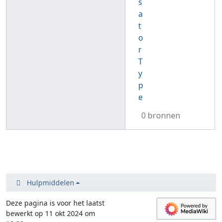
s
a
t
o
r
T
y
p
e
0 bronnen
Hulpmiddelen
Deze pagina is voor het laatst
bewerkt op 11 okt 2024 om