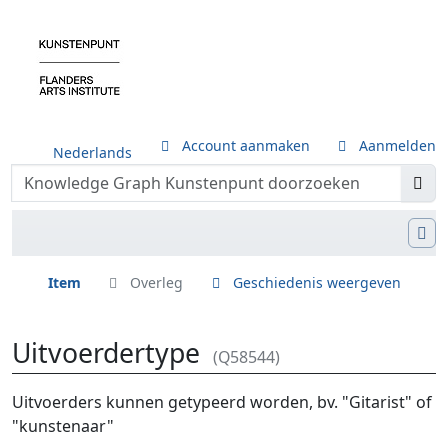
Account aanmaken
Aanmelden
Nederlands
Item
Overleg
Geschiedenis weergeven
Uitvoerdertype
(Q58544)
Ga naar:
navigatie
,
zoeken
Uitvoerders kunnen getypeerd worden, bv. "Gitarist" of
"kunstenaar"