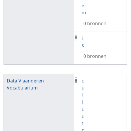
e
m
0 bronnen
i
s
0 bronnen
Data Vlaanderen
c
Vocabularium
u
l
t
u
u
r
p