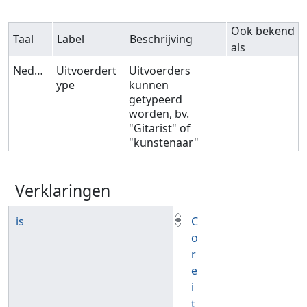
Ook bekend
Taal
Label
Beschrijving
als
Nederlands
Uitvoerdert
Uitvoerders
ype
kunnen
getypeerd
worden, bv.
"Gitarist" of
"kunstenaar"
Verklaringen
is
C
o
r
e
i
t