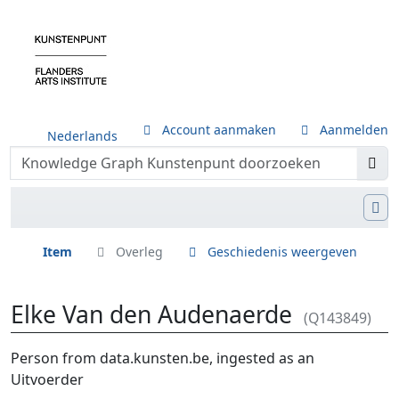
Account aanmaken
Aanmelden
Nederlands
Item
Overleg
Geschiedenis weergeven
Elke Van den Audenaerde
(Q143849)
Ga naar:
navigatie
,
zoeken
Person from data.kunsten.be, ingested as an
Uitvoerder