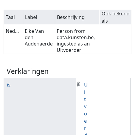
Ook bekend
Taal
Label
Beschrijving
als
Nederlands
Elke Van
Person from
den
data.kunsten.be,
Audenaerde
ingested as an
Uitvoerder
Verklaringen
is
U
i
t
v
o
e
r