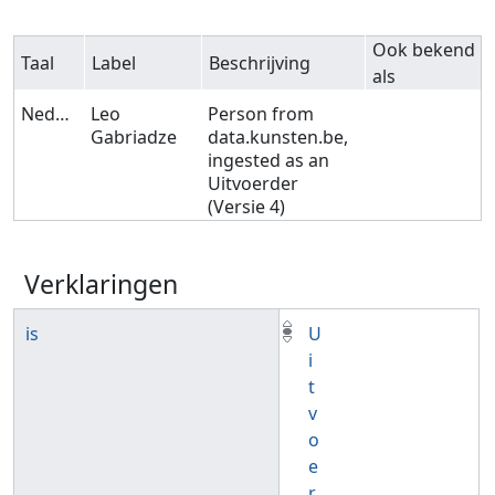
Ook bekend
Taal
Label
Beschrijving
als
Nederlands
Leo
Person from
Gabriadze
data.kunsten.be,
ingested as an
Uitvoerder
(Versie 4)
Verklaringen
is
U
i
t
v
o
e
r