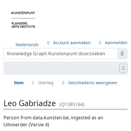
Account aanmaken
Aanmelden
Nederlands
Item
Overleg
Geschiedenis weergeven
Leo Gabriadze
(Q1385164)
Ga naar:
navigatie
,
zoeken
Person from data.kunsten.be, ingested as an
Uitvoerder (Versie 4)