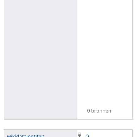
0 bronnen
wikidata entiteit
Q