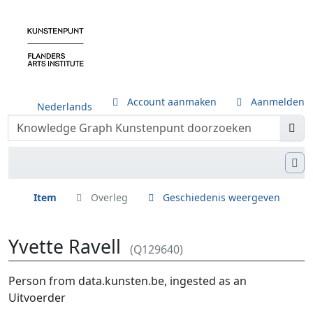
Account aanmaken
Aanmelden
Nederlands
Item
Overleg
Geschiedenis weergeven
Yvette Ravell
(Q129640)
Ga naar:
navigatie
,
zoeken
Person from data.kunsten.be, ingested as an
Uitvoerder