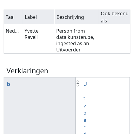
Ook bekend
Taal
Label
Beschrijving
als
Nederlands
Yvette
Person from
Ravell
data.kunsten.be,
ingested as an
Uitvoerder
Verklaringen
is
U
i
t
v
o
e
r