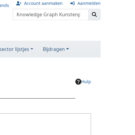
Account aanmaken
Aanmelden
ands
ector lijstjes
Bijdragen
Hulp