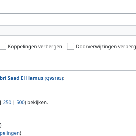
Koppelingen verbergen
Doorverwijzingen verber
bri Saad El Hamus
:
(Q95195)
|
250
|
500
) bekijken.
n
)
pelingen
)