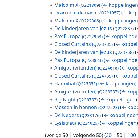
Malcolm X
(
← koppelinge
(Q221809)
Drarrie in de nacht
(
← kop
(Q221957)
Malcolm X
(
← koppelinge
(Q222806)
De kinderjaren van Jezus
(
(Q222837)
Pax Europa
(
← koppelinge
(Q222953)
Closed Curtains
(
← koppel
(Q223735)
De kinderjaren van Jezus
(
(Q223758)
Pax Europa
(
← koppelinge
(Q223823)
Amigos (vrienden)
(
← kopp
(Q224618)
Closed Curtains
(
← koppel
(Q224739)
Hannibal
(
← koppelingen
)
(Q225555)
Amigos (vrienden)
(
← kopp
(Q225557)
Big Night
(
← koppelingen
)
(Q226757)
Messen in hennen
(
← kopp
(Q227523)
De Negers
(
← koppelinge
(Q233176)
Lysistrata
(
← koppelingen
(Q234026)
(
vorige 50
|
volgende 50
) (
20
|
50
|
100