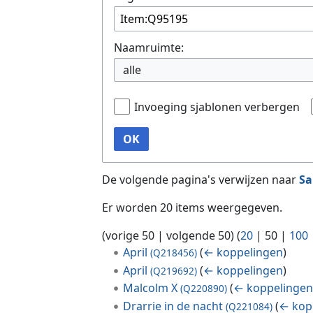
Naamruimte:
alle
Invoeging sjablonen verbergen
OK
De volgende pagina's verwijzen naar
Sa
Er worden 20 items weergegeven.
(
vorige 50
|
volgende 50
) (
20
|
50
|
100
April
(
← koppelingen
)
(Q218456)
April
(
← koppelingen
)
(Q219692)
Malcolm X
(
← koppelinge
(Q220890)
Drarrie in de nacht
(
← kop
(Q221084)