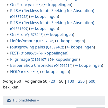
On Fire!
(
← koppelingen
)
(Q811985)
R.I.S.A (Reckless Idiots Seeking for Absolution)
(
← koppelingen
)
(Q1387952)
R.I.S.A (Reckless Idiots Seeking for Absolution)
(
← koppelingen
)
(Q1561609)
On Fire!
(
← koppelingen
)
(Q1578248)
Liefde/Amour
(
← koppelingen
)
(Q1587076)
(out)growing pains
(
← koppelingen
)
(Q1589462)
FEST
(
← koppelingen
)
(Q1589570)
Pilgrimage
(
← koppelingen
)
(Q1591071)
Barber Shop Chronicles
(
← koppelingen
)
(Q1591214)
HOLY
(
← koppelingen
)
(Q1593505)
(
vorige 50
|
volgende 50
) (
20
|
50
|
100
|
250
|
500
)
bekijken.
Hulpmiddelen