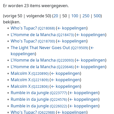
Er worden 23 items weergegeven.
(
vorige 50
|
volgende 50
) (
20
|
50
|
100
|
250
|
500
)
bekijken.
Who's Tupac?
(
← koppelingen
)
(Q218068)
L'Homme de la Mancha
(
← koppelingen
)
(Q218473)
Who's Tupac?
(
← koppelingen
)
(Q218700)
The Light That Never Goes Out
(
←
(Q219509)
koppelingen
)
L'Homme de la Mancha
(
← koppelingen
)
(Q220093)
L'Homme de la Mancha
(
← koppelingen
)
(Q220646)
Malcolm X
(
← koppelingen
)
(Q220890)
Malcolm X
(
← koppelingen
)
(Q221809)
Malcolm X
(
← koppelingen
)
(Q222806)
Rumble in da jungle
(
← koppelingen
)
(Q223777)
Rumble in da jungle
(
← koppelingen
)
(Q224576)
Rumble in da jungle
(
← koppelingen
)
(Q226022)
Who's Tupac?
(
← koppelingen
)
(Q622988)