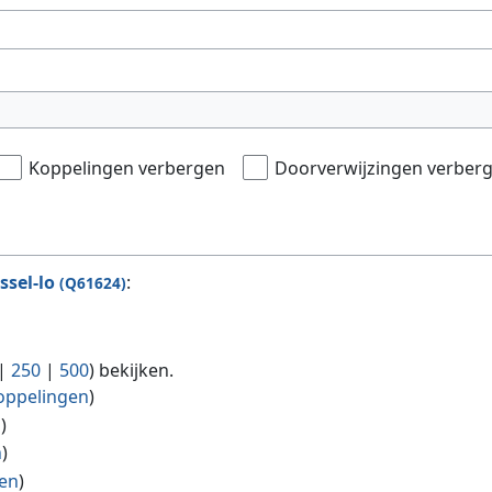
Koppelingen verbergen
Doorverwijzingen verber
ssel-lo
:
(Q61624)
|
250
|
500
) bekijken.
oppelingen
)
n
)
n
)
en
)