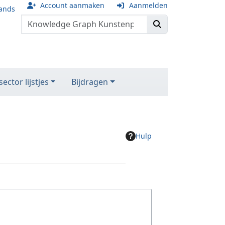
Account aanmaken
Aanmelden
ands
ector lijstjes
Bijdragen
Hulp