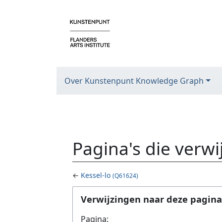
Over Kunstenpunt Knowledge Graph
Pagina's die verw
←
Kessel-lo
(Q61624)
Ga naar:
navigatie
,
zoeken
Verwijzingen naar deze pagina
Pagina: