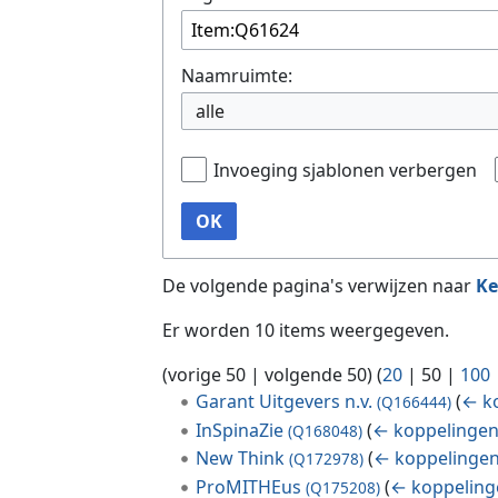
Naamruimte:
alle
Invoeging sjablonen verbergen
OK
De volgende pagina's verwijzen naar
Ke
Er worden 10 items weergegeven.
(
vorige 50
|
volgende 50
) (
20
|
50
|
100
Garant Uitgevers n.v.
(
← k
(Q166444)
InSpinaZie
(
← koppelinge
(Q168048)
New Think
(
← koppelinge
(Q172978)
ProMITHEus
(
← koppeling
(Q175208)