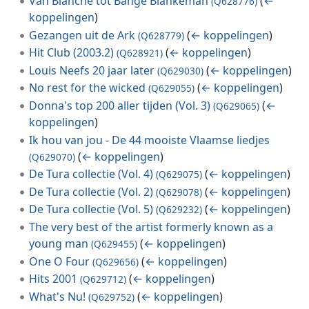
Van Blanche tot Bange Blankeman
(
←
(Q628776)
koppelingen
)
Gezangen uit de Ark
(
← koppelingen
)
(Q628779)
Hit Club (2003.2)
(
← koppelingen
)
(Q628921)
Louis Neefs 20 jaar later
(
← koppelingen
)
(Q629030)
No rest for the wicked
(
← koppelingen
)
(Q629055)
Donna's top 200 aller tijden (Vol. 3)
(
←
(Q629065)
koppelingen
)
Ik hou van jou - De 44 mooiste Vlaamse liedjes
(
← koppelingen
)
(Q629070)
De Tura collectie (Vol. 4)
(
← koppelingen
)
(Q629075)
De Tura collectie (Vol. 2)
(
← koppelingen
)
(Q629078)
De Tura collectie (Vol. 5)
(
← koppelingen
)
(Q629232)
The very best of the artist formerly known as a
young man
(
← koppelingen
)
(Q629455)
One O Four
(
← koppelingen
)
(Q629656)
Hits 2001
(
← koppelingen
)
(Q629712)
What's Nu!
(
← koppelingen
)
(Q629752)