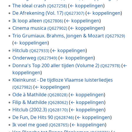
The ideal crash
(
← koppelingen
)
(Q627258)
De Afrekening (Vol. 17)
(
← koppelingen
)
(Q627307)
Ik loop alleen
(
← koppelingen
)
(Q627806)
Cinema musica
(
← koppelingen
)
(Q627902)
Trio Grumiaux. Brahms, Jongen & Mozart
(Q627929)
(
← koppelingen
)
Hitclub
(
← koppelingen
)
(Q627933)
Onderweg
(
← koppelingen
)
(Q627949)
Donna's Top 200 aller tijden (Volume 2)
(
←
(Q627978)
koppelingen
)
Kleinkunst - De tijdloze Vlaamse luisterliedjes
(
← koppelingen
)
(Q627982)
Ode à Mathilde
(
← koppelingen
)
(Q628028)
Filip & Mathilde
(
← koppelingen
)
(Q628062)
Hitclub (2002.3)
(
← koppelingen
)
(Q628170)
De Fun, De Hits 90
(
← koppelingen
)
(Q628746)
Ik voel me goed
(
← koppelingen
)
(Q628765)