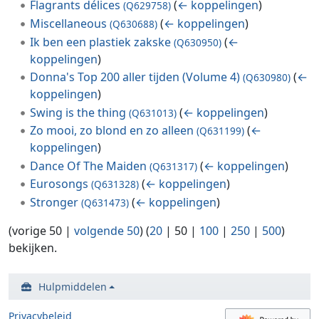
Flagrants délices
(
← koppelingen
)
(Q629758)
Miscellaneous
(
← koppelingen
)
(Q630688)
Ik ben een plastiek zakske
(
←
(Q630950)
koppelingen
)
Donna's Top 200 aller tijden (Volume 4)
(
←
(Q630980)
koppelingen
)
Swing is the thing
(
← koppelingen
)
(Q631013)
Zo mooi, zo blond en zo alleen
(
←
(Q631199)
koppelingen
)
Dance Of The Maiden
(
← koppelingen
)
(Q631317)
Eurosongs
(
← koppelingen
)
(Q631328)
Stronger
(
← koppelingen
)
(Q631473)
(
vorige 50
|
volgende 50
) (
20
|
50
|
100
|
250
|
500
)
bekijken.
Hulpmiddelen
Privacybeleid