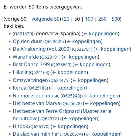
Er worden 50 items weergegeven.
(
vorige 50
|
volgende 50
) (
20
|
50
|
100
|
250
|
500
)
bekijken.
(doorverwijspagina)
(
← koppelingen
)
(Q601420)
Op den duur
(
← koppelingen
)
(Q622625)
De Afrekening (Vol. 2000)
(
← koppelingen
)
(Q622781)
Ware liefde
(
← koppelingen
)
(Q623191)
Best Dance 3/99
(
← koppelingen
)
(Q623660)
I like it
(
← koppelingen
)
(Q624163)
Omzwervingen
(
← koppelingen
)
(Q624475)
Kerua
(
← koppelingen
)
(Q625188)
No more loud music
(
← koppelingen
)
(Q625243)
Het beste van Marva
(
← koppelingen
)
(Q625628)
Het beste van Ferre Grignard (Master serie
heruitgave)
(
← koppelingen
)
(Q625721)
Hitbox
(
← koppelingen
)
(Q626170)
De slag van mijn hart
(
← koppelingen
)
(Q626574)