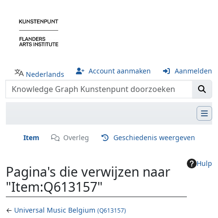
Account aanmaken
Aanmelden
Nederlands
Item
Overleg
Geschiedenis weergeven
Hulp
Pagina's die verwijzen naar
"Item:Q613157"
←
Universal Music Belgium
(Q613157)