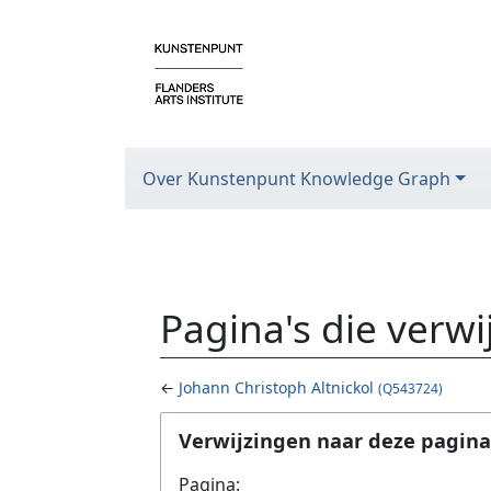
Over Kunstenpunt Knowledge Graph
Pagina's die verw
←
Johann Christoph Altnickol
(Q543724)
Ga naar:
navigatie
,
zoeken
Verwijzingen naar deze pagina
Pagina: