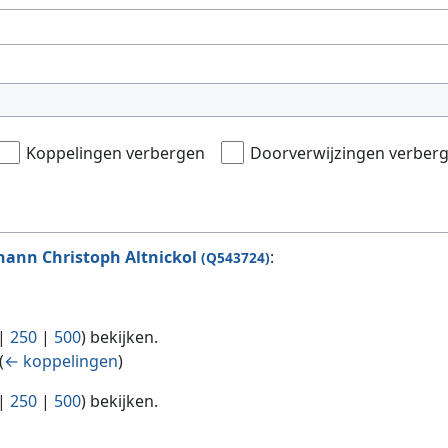
Koppelingen verbergen
Doorverwijzingen verber
hann Christoph Altnickol
:
(Q543724)
|
250
|
500
) bekijken.
(
← koppelingen
)
|
250
|
500
) bekijken.