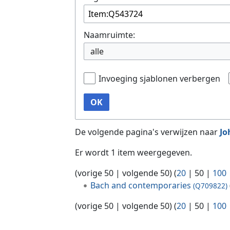
Naamruimte:
alle
Invoeging sjablonen verbergen
OK
De volgende pagina's verwijzen naar
Jo
Er wordt 1 item weergegeven.
(
vorige 50
|
volgende 50
) (
20
|
50
|
100
Bach and contemporaries
(Q709822)
(
vorige 50
|
volgende 50
) (
20
|
50
|
100