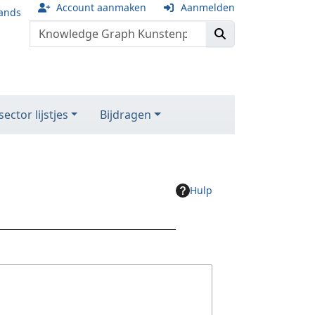
Account aanmaken
Aanmelden
ands
ector lijstjes
Bijdragen
Hulp