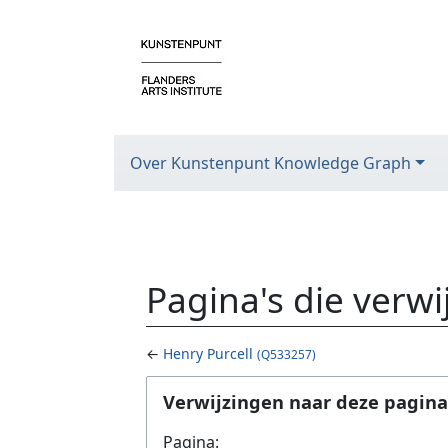
Over Kunstenpunt Knowledge Graph
Pagina's die verw
←
Henry Purcell
(Q533257)
Ga naar:
navigatie
,
zoeken
Verwijzingen naar deze pagina
Pagina: