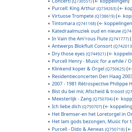
Concerti
(
← koppelingen
)
(Q730551)
Purcell: King Arthur
(
← kop
(Q734263)
Virtuose Trompete
(
← kop
(Q738619)
Tintomara
(
← koppelinge
(Q741168)
Katedraalmuziek oud en nieuw
(Q74
In Vain the Am'rous Flute
(
(Q741777)
Antwerps Blokfluit Consort
(Q742013
Dry those eyes
(
← koppeli
(Q744921)
Purcell Henry - Music for a while / O
Klinkend koper & Orgel
(
←
(Q750625)
Residentieconcerten Den Haag 200
2007 - 1981 Rétrospective Philippe
Bist du bei mir, Afscheid & troost
(Q
Meesterlijk - Zang
(
← kopp
(Q750704)
Ich liebe dich
(
← koppelin
(Q750707)
Het Bremser-en het Loretorgel in 
Het lam gods bezongen, Music for t
Purcell - Dido & Aeneas
(
←
(Q750718)