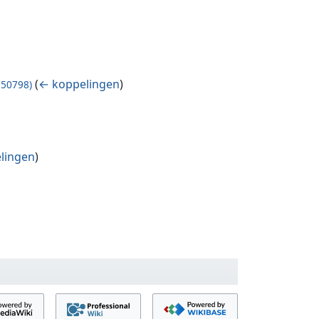
(
← koppelingen
)
750798)
lingen
)