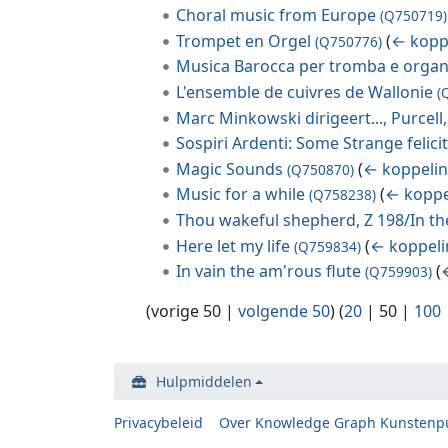
Choral music from Europe
(Q750719)
Trompet en Orgel
(
← kopp
(Q750776)
Musica Barocca per tromba e orga
L'ensemble de cuivres de Wallonie
(
Marc Minkowski dirigeert..., Purcell
Sospiri Ardenti: Some Strange felici
Magic Sounds
(
← koppeli
(Q750870)
Music for a while
(
← koppe
(Q758238)
Thou wakeful shepherd, Z 198/In the
Here let my life
(
← koppel
(Q759834)
In vain the am'rous flute
(
(Q759903)
(
vorige 50
|
volgende 50
) (
20
|
50
|
100
Hulpmiddelen
Privacybeleid
Over Knowledge Graph Kunstenp