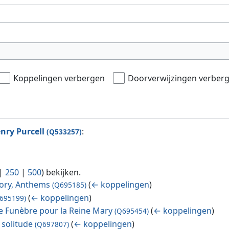
Koppelingen verbergen
Doorverwijzingen verber
nry Purcell
:
(Q533257)
|
250
|
500
) bekijken.
lory, Anthems
(
← koppelingen
)
(Q695185)
(
← koppelingen
)
695199)
ue Funèbre pour la Reine Mary
(
← koppelingen
)
(Q695454)
 solitude
(
← koppelingen
)
(Q697807)