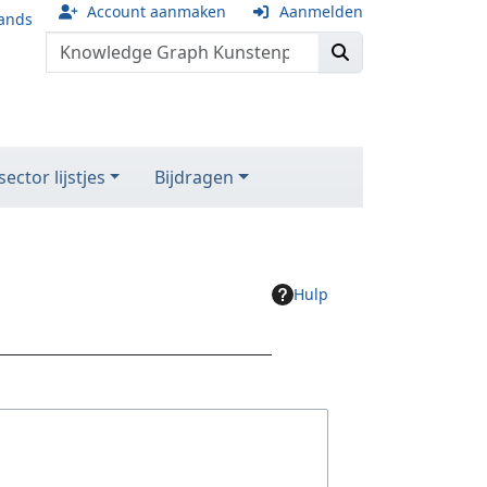
Account aanmaken
Aanmelden
ands
ector lijstjes
Bijdragen
Hulp