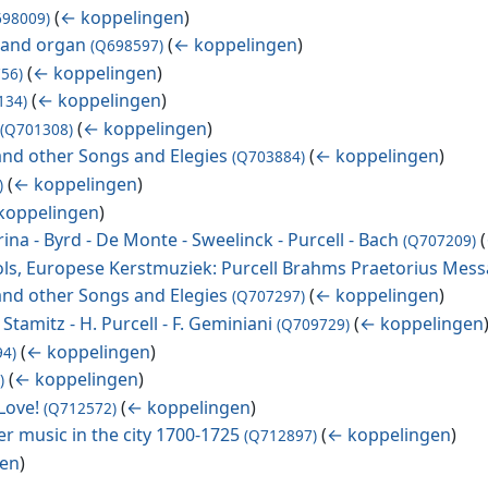
(
← koppelingen
)
698009)
t and organ
(
← koppelingen
)
(Q698597)
(
← koppelingen
)
56)
(
← koppelingen
)
134)
(
← koppelingen
)
(Q701308)
 and other Songs and Elegies
(
← koppelingen
)
(Q703884)
(
← koppelingen
)
)
koppelingen
)
trina - Byrd - De Monte - Sweelinck - Purcell - Bach
(
(Q707209)
rols, Europese Kerstmuziek: Purcell Brahms Praetorius Me
 and other Songs and Elegies
(
← koppelingen
)
(Q707297)
J. Stamitz - H. Purcell - F. Geminiani
(
← koppelingen
(Q709729)
(
← koppelingen
)
94)
(
← koppelingen
)
)
Love!
(
← koppelingen
)
(Q712572)
 music in the city 1700-1725
(
← koppelingen
)
(Q712897)
gen
)