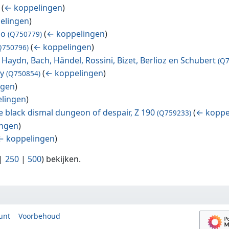
(
← koppelingen
)
elingen
)
no
(
← koppelingen
)
(Q750779)
(
← koppelingen
)
Q750796)
, Haydn, Bach, Händel, Rossini, Bizet, Berlioz en Schubert
(Q
ty
(
← koppelingen
)
(Q750854)
ngen
)
lingen
)
 black dismal dungeon of despair, Z 190
(
← koppe
(Q759233)
ingen
)
← koppelingen
)
|
250
|
500
) bekijken.
unt
Voorbehoud