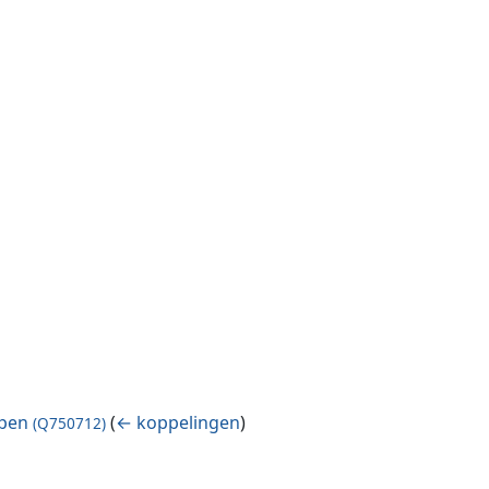
rpen
(
← koppelingen
)
(Q750712)