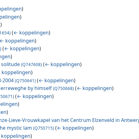
pelingen
)
pelingen
)
n
)
(
← koppelingen
)
1654)
← koppelingen
)
(
← koppelingen
)
)
ngen
)
 solitude
(
← koppelingen
)
(Q747608)
 koppelingen
)
3-2004
(
← koppelingen
)
(Q750641)
 Herreweghe by himself
(
← koppelingen
)
(Q750668)
(
← koppelingen
)
750671)
elingen
)
gen
)
Onze-Lieve-Vrouwkapel van het Centrum Elzenveld in Antwe
he mystic lam
(
← koppelingen
)
(Q750715)
 koppelingen
)