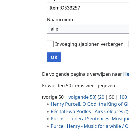
Naamruimte:
alle
Invoeging sjablonen verbergen
OK
De volgende pagina's verwijzen naar
He
Er worden 50 items weergegeven.
(
vorige 50
|
volgende 50
) (
20
|
50
|
100
Henry Purcell. O God, the King of G
Récital Ewa Podles - Airs Célèbres
(Q
Purcell - Funeral Sentences, Musiq
Purcell Henry - Music for a while / O