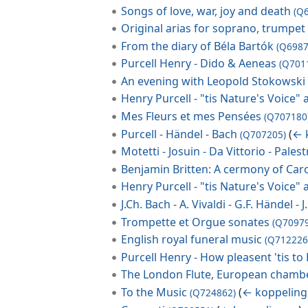
Songs of love, war, joy and death
(Q
Original arias for soprano, trumpe
From the diary of Béla Bartók
(Q6987
Purcell Henry - Dido & Aeneas
(Q701
An evening with Leopold Stokowski
Henry Purcell - "tis Nature's Voice"
Mes Fleurs et mes Pensées
(Q707180
Purcell - Händel - Bach
(
← 
(Q707205)
Motetti - Josuin - Da Vittorio - Pales
Benjamin Britten: A cermony of Ca
Henry Purcell - "tis Nature's Voice"
J.Ch. Bach - A. Vivaldi - G.F. Händel - 
Trompette et Orgue sonates
(Q7097
English royal funeral music
(Q712226
Purcell Henry - How pleasent 'tis to 
The London Flute, European chamber
To the Music
(
← koppelin
(Q724862)