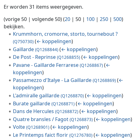
Er worden 31 items weergegeven.
(
vorige 50
|
volgende 50
) (
20
|
50
|
100
|
250
|
500
)
bekijken.
Krummhorn, cromorne, storto, tournebout ?
(
← koppelingen
)
(Q750730)
Gaillarde
(
← koppelingen
)
(Q1268844)
De Post - Reprinse
(
← koppelingen
)
(Q1268855)
Pavane - Gaillarde Ferrarese
(
←
(Q1268867)
koppelingen
)
Passamezzo d'Italye - La Gaillarde
(
←
(Q1268869)
koppelingen
)
L'admiralle gaillarde
(
← koppelingen
)
(Q1268870)
Burate gaillarde
(
← koppelingen
)
(Q1268871)
Dans de Hercules
(
← koppelingen
)
(Q1268872)
Quatre bransles / Fagot
(
← koppelingen
)
(Q1268873)
Volte
(
← koppelingen
)
(Q1268901)
Le Printemps faict florir
(
← koppelingen
)
(Q1276780)