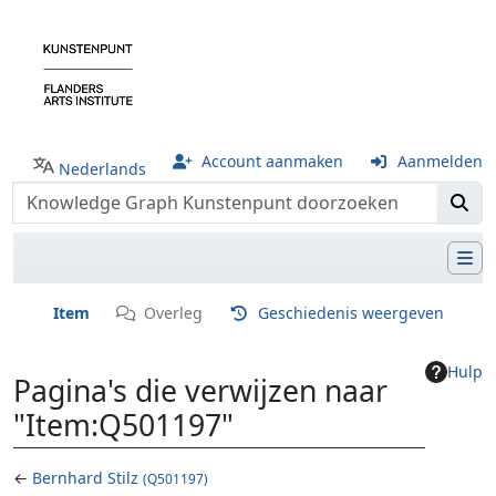
Account aanmaken
Aanmelden
Nederlands
Item
Overleg
Geschiedenis weergeven
Hulp
Pagina's die verwijzen naar
"Item:Q501197"
←
Bernhard Stilz
(Q501197)