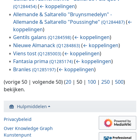
(
← koppelingen
)
(Q1284454)
Allemande & Saltarello "Bruynsmedelyn" -
Allemande & Saltarello "Poussinghe"
(
←
(Q1284487)
koppelingen
)
Gentils galans
(
← koppelingen
)
(Q1284598)
Nieuwe Almanack
(
← koppelingen
)
(Q1284863)
Viens tost
(
← koppelingen
)
(Q1285003)
Fantasia prima
(
← koppelingen
)
(Q1285174)
Branles
(
← koppelingen
)
(Q1285197)
(
vorige 50
|
volgende 50
) (
20
|
50
|
100
|
250
|
500
)
bekijken.
Hulpmiddelen
Privacybeleid
Over Knowledge Graph
Kunstenpunt