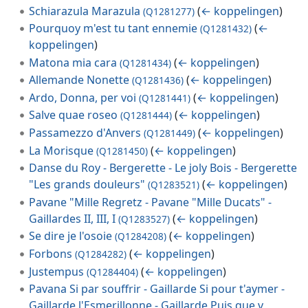
Schiarazula Marazula
(
← koppelingen
)
(Q1281277)
Pourquoy m'est tu tant ennemie
(
←
(Q1281432)
koppelingen
)
Matona mia cara
(
← koppelingen
)
(Q1281434)
Allemande Nonette
(
← koppelingen
)
(Q1281436)
Ardo, Donna, per voi
(
← koppelingen
)
(Q1281441)
Salve quae roseo
(
← koppelingen
)
(Q1281444)
Passamezzo d'Anvers
(
← koppelingen
)
(Q1281449)
La Morisque
(
← koppelingen
)
(Q1281450)
Danse du Roy - Bergerette - Le joly Bois - Bergerette
"Les grands douleurs"
(
← koppelingen
)
(Q1283521)
Pavane "Mille Regretz - Pavane "Mille Ducats" -
Gaillardes II, III, I
(
← koppelingen
)
(Q1283527)
Se dire je l'osoie
(
← koppelingen
)
(Q1284208)
Forbons
(
← koppelingen
)
(Q1284282)
Justempus
(
← koppelingen
)
(Q1284404)
Pavana Si par souffrir - Gaillarde Si pour t'aymer -
Gaillarde l'Esmerillonne - Gaillarde Puis que v