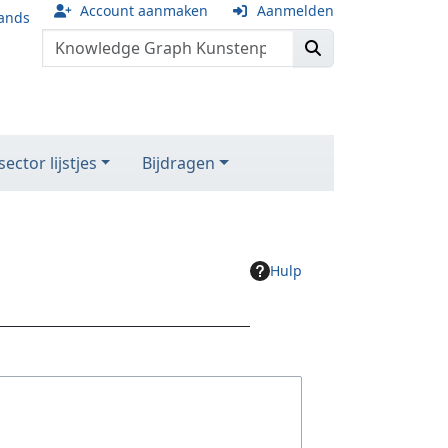
Account aanmaken
Aanmelden
ands
ector lijstjes
Bijdragen
Hulp