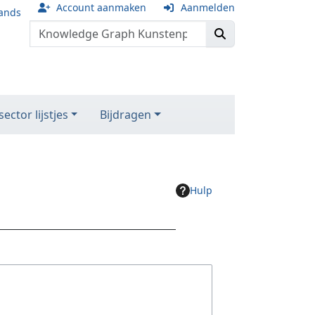
Account aanmaken
Aanmelden
ands
ector lijstjes
Bijdragen
Hulp