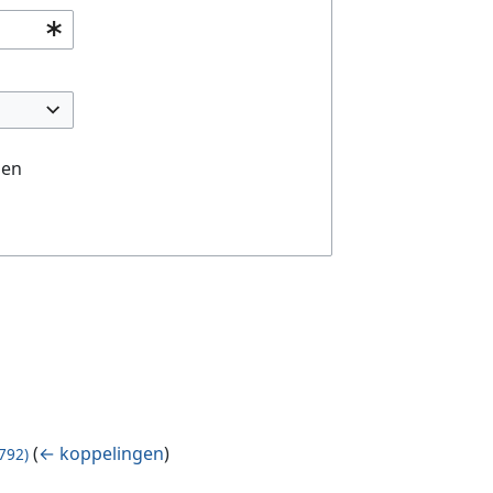
gen
(
← koppelingen
)
792)