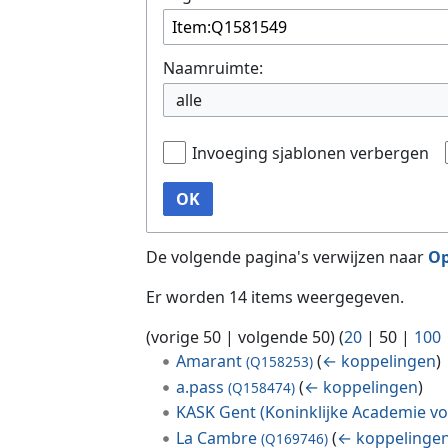
Naamruimte:
alle
Invoeging sjablonen verbergen
OK
De volgende pagina's verwijzen naar
Op
Er worden 14 items weergegeven.
(
vorige 50
|
volgende 50
) (
20
|
50
|
100
Amarant
(
← koppelingen
)
(Q158253)
a.pass
(
← koppelingen
)
(Q158474)
KASK Gent (Koninklijke Academie vo
La Cambre
(
← koppelinge
(Q169746)