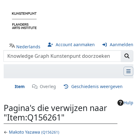
Account aanmaken
Aanmelden
Nederlands
Item
Overleg
Geschiedenis weergeven
Hulp
Pagina's die verwijzen naar
"Item:Q156261"
←
Makoto Yazawa
(Q156261)