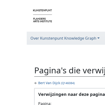
Over Kunstenpunt Knowledge Graph
Pagina's die verw
←
Bert Van Dijck
(Q146084)
Ga naar:
navigatie
,
zoeken
Verwijzingen naar deze pagina
Pagina: