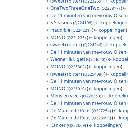
(sweet) (bitter)
(
← koppeli
(Q223269)
OneTwoThreeOneTwo
(
← 
(Q223817)
De 11 minuten van mevrouw Olsen
5 Seasons
(
← koppelingen
(Q224198)
inaudible
(
← koppelingen
)
(Q224221)
MONO
(
← koppelingen
)
(Q224223)
(sweet) (bitter)
(
← koppeli
(Q224346)
De 11 minuten van mevrouw Olsen
Wagner & Ligeti
(
← koppel
(Q224640)
MONO
(
← koppelingen
)
(Q225302)
(sweet) (bitter)
(
← koppeli
(Q225408)
De 11 minuten van mevrouw Olsen
MONO
(
← koppelingen
)
(Q226010)
Mens en vlees
(
← koppeli
(Q226360)
De 11 minuten van mevrouw Olsen
De Man in de Reus
(
← kop
(Q227254)
De Man in de Reus
(
← kop
(Q228099)
Kanker
(
← koppelingen
)
(Q232609)