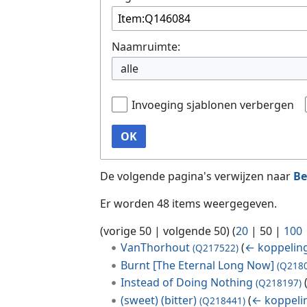
Naamruimte:
alle
Invoeging sjablonen verbergen
OK
De volgende pagina's verwijzen naar
Be
Er worden 48 items weergegeven.
(
vorige 50
|
volgende 50
) (
20
|
50
|
100
VanThorhout
(
← koppelin
(Q217522)
Burnt [The Eternal Long Now]
(Q218
Instead of Doing Nothing
(Q218197)
(sweet) (bitter)
(
← koppeli
(Q218441)