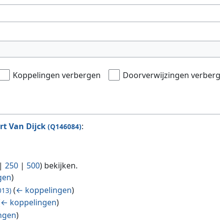
Koppelingen verbergen
Doorverwijzingen verber
rt Van Dijck
:
(Q146084)
|
250
|
500
) bekijken.
gen
)
(
← koppelingen
)
013)
(
← koppelingen
)
ngen
)