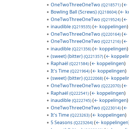
OneTwoThreeOneTwo
(
← 
(Q218571)
Bowling Ball (Screws)
(
← k
(Q218604)
OneTwoThreeOneTwo
(
← 
(Q219524)
inaudible
(
← koppelingen
)
(Q219535)
OneTwoThreeOneTwo
(
← 
(Q220164)
OneTwoThreeOneTwo
(
← 
(Q221216)
inaudible
(
← koppelingen
)
(Q221356)
(sweet) (bitter)
(
← koppeli
(Q221357)
Raphaël
(
← koppelingen
)
(Q221584)
It's Time
(
← koppelingen
)
(Q221964)
(sweet) (bitter)
(
← koppeli
(Q222068)
OneTwoThreeOneTwo
(
← 
(Q222070)
Raphaël
(
← koppelingen
)
(Q222541)
inaudible
(
← koppelingen
)
(Q222745)
OneTwoThreeOneTwo
(
← 
(Q223014)
It's Time
(
← koppelingen
)
(Q223263)
5 Seasons
(
← koppelingen
(Q223264)