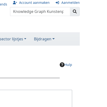
Account aanmaken
Aanmelden
ands
ector lijstjes
Bijdragen
Hulp