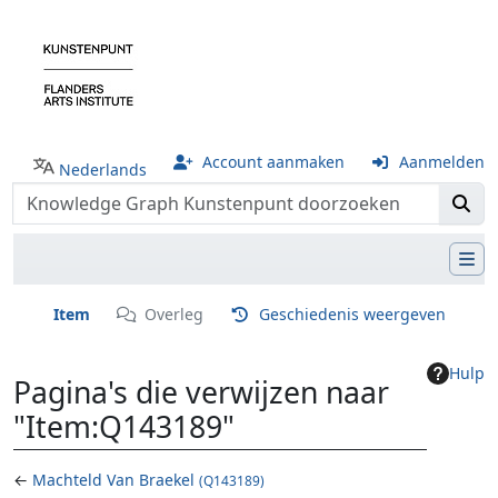
Account aanmaken
Aanmelden
Nederlands
Item
Overleg
Geschiedenis weergeven
Hulp
Pagina's die verwijzen naar
"Item:Q143189"
←
Machteld Van Braekel
(Q143189)