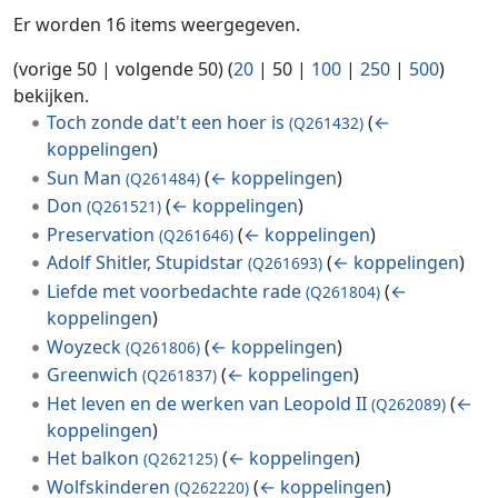
Er worden 16 items weergegeven.
(
vorige 50
|
volgende 50
) (
20
|
50
|
100
|
250
|
500
)
bekijken.
Toch zonde dat't een hoer is
(
←
(Q261432)
koppelingen
)
Sun Man
(
← koppelingen
)
(Q261484)
Don
(
← koppelingen
)
(Q261521)
Preservation
(
← koppelingen
)
(Q261646)
Adolf Shitler, Stupidstar
(
← koppelingen
)
(Q261693)
Liefde met voorbedachte rade
(
←
(Q261804)
koppelingen
)
Woyzeck
(
← koppelingen
)
(Q261806)
Greenwich
(
← koppelingen
)
(Q261837)
Het leven en de werken van Leopold II
(
←
(Q262089)
koppelingen
)
Het balkon
(
← koppelingen
)
(Q262125)
Wolfskinderen
(
← koppelingen
)
(Q262220)