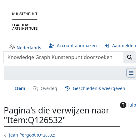
Account aanmaken
Aanmelden
Nederlands
Item
Overleg
Geschiedenis weergeven
Hulp
Pagina's die verwijzen naar
"Item:Q126532"
←
Jean Pergoot
(Q126532)