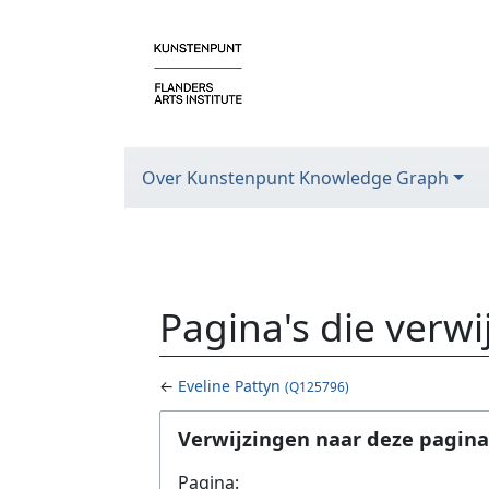
Over Kunstenpunt Knowledge Graph
Pagina's die verw
←
Eveline Pattyn
(Q125796)
Ga naar:
navigatie
,
zoeken
Verwijzingen naar deze pagina
Pagina: