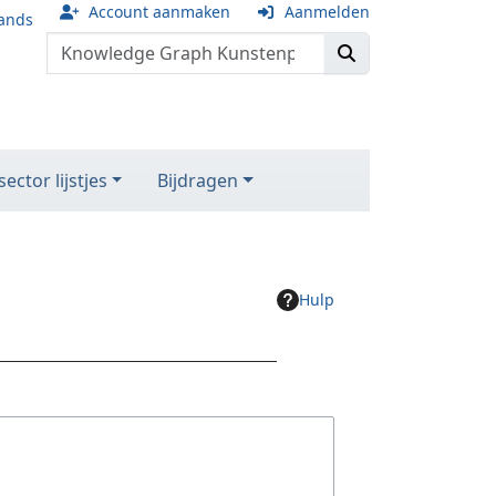
Account aanmaken
Aanmelden
ands
ector lijstjes
Bijdragen
Hulp