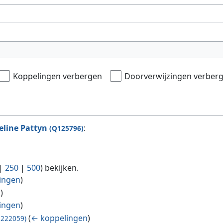
Koppelingen verbergen
Doorverwijzingen verber
eline Pattyn
:
(Q125796)
|
250
|
500
) bekijken.
ingen
)
n
)
ingen
)
(
← koppelingen
)
Q222059)