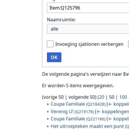
Naamruimte:
alle
Invoeging sjablonen verbergen
OK
De volgende pagina's verwijzen naar
Ev
Er worden 5 items weergegeven.
(
vorige 50
|
volgende 50
) (
20
|
50
|
100
Coupe Familiale
(
← koppel
(Q218428)
Verenig U!
(
← koppelinge
(Q219176)
Coupe Familiale
(
← koppel
(Q221186)
Het uitroepteken maakt een punt
(