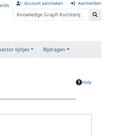
Account aanmaken
Aanmelden
ands
ector lijstjes
Bijdragen
Hulp