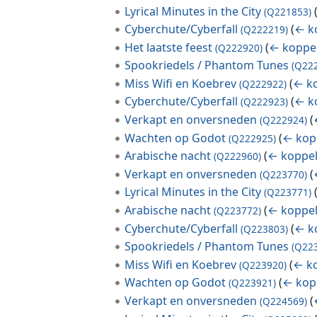
Lyrical Minutes in the City
(Q221853)
Cyberchute/Cyberfall
(
← k
(Q222219)
Het laatste feest
(
← koppe
(Q222920)
Spookriedels / Phantom Tunes
(Q22
Miss Wifi en Koebrev
(
← k
(Q222922)
Cyberchute/Cyberfall
(
← k
(Q222923)
Verkapt en onversneden
(
(Q222924)
Wachten op Godot
(
← kop
(Q222925)
Arabische nacht
(
← koppe
(Q222960)
Verkapt en onversneden
(
(Q223770)
Lyrical Minutes in the City
(Q223771)
Arabische nacht
(
← koppe
(Q223772)
Cyberchute/Cyberfall
(
← k
(Q223803)
Spookriedels / Phantom Tunes
(Q22
Miss Wifi en Koebrev
(
← k
(Q223920)
Wachten op Godot
(
← kop
(Q223921)
Verkapt en onversneden
(
(Q224569)