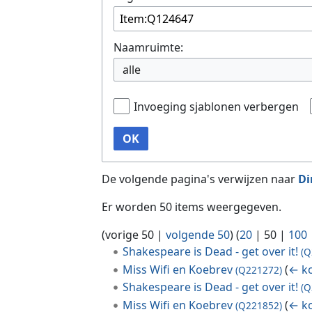
Naamruimte:
alle
Invoeging sjablonen verbergen
OK
De volgende pagina's verwijzen naar
Di
Er worden 50 items weergegeven.
(
vorige 50
|
volgende 50
) (
20
|
50
|
100
Shakespeare is Dead - get over it!
(Q
Miss Wifi en Koebrev
(
← k
(Q221272)
Shakespeare is Dead - get over it!
(Q
Miss Wifi en Koebrev
(
← k
(Q221852)