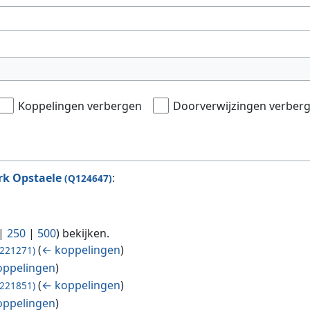
Koppelingen verbergen
Doorverwijzingen verber
rk Opstaele
:
(Q124647)
|
250
|
500
) bekijken.
(
← koppelingen
)
221271)
oppelingen
)
(
← koppelingen
)
221851)
oppelingen
)