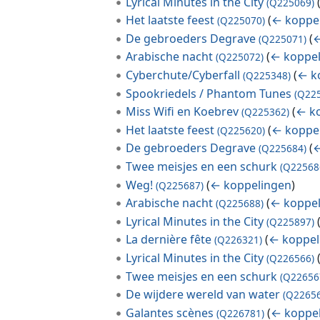
Lyrical Minutes in the City
(Q225069)
Het laatste feest
(
← koppe
(Q225070)
De gebroeders Degrave
(
←
(Q225071)
Arabische nacht
(
← koppe
(Q225072)
Cyberchute/Cyberfall
(
← k
(Q225348)
Spookriedels / Phantom Tunes
(Q22
Miss Wifi en Koebrev
(
← k
(Q225362)
Het laatste feest
(
← koppe
(Q225620)
De gebroeders Degrave
(
←
(Q225684)
Twee meisjes en een schurk
(Q22568
Weg!
(
← koppelingen
)
(Q225687)
Arabische nacht
(
← koppe
(Q225688)
Lyrical Minutes in the City
(Q225897)
La dernière fête
(
← koppel
(Q226321)
Lyrical Minutes in the City
(Q226566)
Twee meisjes en een schurk
(Q22656
De wijdere wereld van water
(Q2265
Galantes scènes
(
← koppe
(Q226781)