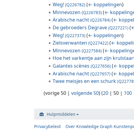
Weg!
(
← koppelingen
)
(Q226782)
Minnevozen
(
← koppeling
(Q226783)
Arabische nacht
(
← koppe
(Q226784)
De gebroeders Degrave
(
←
(Q227221)
Weg!
(
← koppelingen
)
(Q227373)
Zielsverwanten
(
← koppel
(Q227422)
Minnevozen
(
← koppeling
(Q227584)
Hoe het varkentje aan zijn krulstaa
Galantes scènes
(
← koppe
(Q227656)
Arabische nacht
(
← koppe
(Q227657)
Twee meisjes en een schurk
(Q22778
(
vorige 50
|
volgende 50
) (
20
|
50
|
100
Hulpmiddelen
Privacybeleid
Over Knowledge Graph Kunstenp