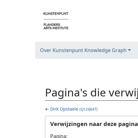
Over Kunstenpunt Knowledge Graph
Pagina's die verw
←
Dirk Opstaele
(Q124647)
Ga naar:
navigatie
,
zoeken
Verwijzingen naar deze pagina
Pagina: