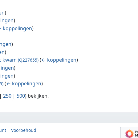
en
)
lingen
)
 koppelingen
)
ingen
)
en
)
rt kwam
(
← koppelingen
)
(Q227655)
lingen
)
lingen
)
(
← koppelingen
)
9)
|
250
|
500
) bekijken.
unt
Voorbehoud