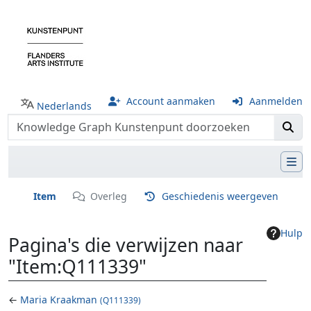
Account aanmaken
Aanmelden
Nederlands
Item
Overleg
Geschiedenis weergeven
Hulp
Pagina's die verwijzen naar
"Item:Q111339"
←
Maria Kraakman
(Q111339)