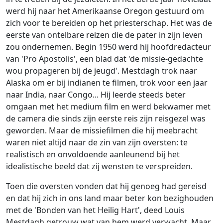
werd hij naar het Amerikaanse Oregon gestuurd om
zich voor te bereiden op het priesterschap. Het was de
eerste van ontelbare reizen die de pater in zijn leven
zou ondernemen. Begin 1950 werd hij hoofdredacteur
van 'Pro Apostolis', een blad dat 'de missie-gedachte
wou propageren bij de jeugd'. Mestdagh trok naar
Alaska om er bij indianen te filmen, trok voor een jaar
naar India, naar Congo... Hij leerde steeds beter
omgaan met het medium film en werd bekwamer met
de camera die sinds zijn eerste reis zijn reisgezel was
geworden. Maar de missiefilmen die hij meebracht
waren niet altijd naar de zin van zijn oversten: te
realistisch en onvoldoende aanleunend bij het
idealistische beeld dat zij wensten te verspreiden.
Toen die oversten vonden dat hij genoeg had gereisd
en dat hij zich in ons land maar beter kon bezighouden
met de 'Bonden van het Heilig Hart', deed Louis
Mestdagh getrouw wat van hem werd verwacht. Maar