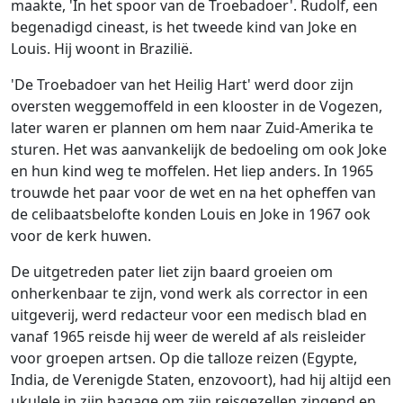
maakte, 'In het spoor van de Troebadoer'. Rudolf, een
begenadigd cineast, is het tweede kind van Joke en
Louis. Hij woont in Brazilië.
'De Troebadoer van het Heilig Hart' werd door zijn
oversten weggemoffeld in een klooster in de Vogezen,
later waren er plannen om hem naar Zuid-Amerika te
sturen. Het was aanvankelijk de bedoeling om ook Joke
en hun kind weg te moffelen. Het liep anders. In 1965
trouwde het paar voor de wet en na het opheffen van
de celibaatsbelofte konden Louis en Joke in 1967 ook
voor de kerk huwen.
De uitgetreden pater liet zijn baard groeien om
onherkenbaar te zijn, vond werk als corrector in een
uitgeverij, werd redacteur voor een medisch blad en
vanaf 1965 reisde hij weer de wereld af als reisleider
voor groepen artsen. Op die talloze reizen (Egypte,
India, de Verenigde Staten, enzovoort), had hij altijd een
ukulele in zijn bagage om zijn reisgezellen zingend en