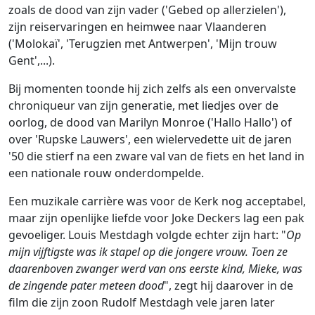
zoals de dood van zijn vader ('Gebed op allerzielen'),
zijn reiservaringen en heimwee naar Vlaanderen
('Molokaï', 'Terugzien met Antwerpen', 'Mijn trouw
Gent',...).
Bij momenten toonde hij zich zelfs als een onvervalste
chroniqueur van zijn generatie, met liedjes over de
oorlog, de dood van Marilyn Monroe ('Hallo Hallo') of
over 'Rupske Lauwers', een wielervedette uit de jaren
'50 die stierf na een zware val van de fiets en het land in
een nationale rouw onderdompelde.
Een muzikale carrière was voor de Kerk nog acceptabel,
maar zijn openlijke liefde voor Joke Deckers lag een pak
gevoeliger. Louis Mestdagh volgde echter zijn hart: "
Op
mijn vijftigste was ik stapel op die jongere vrouw. Toen ze
daarenboven zwanger werd van ons eerste kind, Mieke, was
de zingende pater meteen dood
", zegt hij daarover in de
film die zijn zoon Rudolf Mestdagh vele jaren later