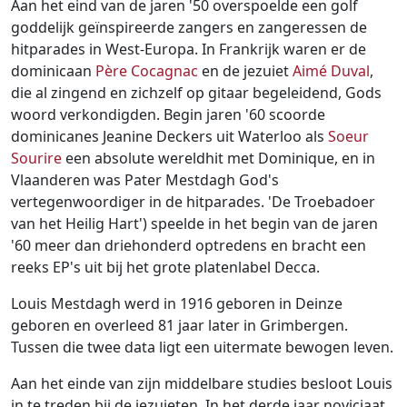
Ga naar:
navigatie
,
zoeken
Aan het eind van de jaren '50 overspoelde een golf
goddelijk geïnspireerde zangers en zangeressen de
hitparades in West-Europa. In Frankrijk waren er de
dominicaan
Père Cocagnac
en de jezuiet
Aimé Duval
,
die al zingend en zichzelf op gitaar begeleidend, Gods
woord verkondigden. Begin jaren '60 scoorde
dominicanes Jeanine Deckers uit Waterloo als
Soeur
Sourire
een absolute wereldhit met Dominique, en in
Vlaanderen was Pater Mestdagh God's
vertegenwoordiger in de hitparades. 'De Troebadoer
van het Heilig Hart') speelde in het begin van de jaren
'60 meer dan driehonderd optredens en bracht een
reeks EP's uit bij het grote platenlabel Decca.
Louis Mestdagh werd in 1916 geboren in Deinze
geboren en overleed 81 jaar later in Grimbergen.
Tussen die twee data ligt een uitermate bewogen leven.
Aan het einde van zijn middelbare studies besloot Louis
in te treden bij de jezuieten. In het derde jaar noviciaat