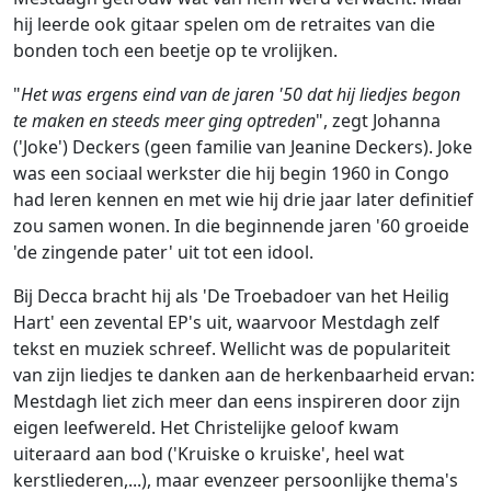
hij leerde ook gitaar spelen om de retraites van die
bonden toch een beetje op te vrolijken.
"
Het was ergens eind van de jaren '50 dat hij liedjes begon
te maken en steeds meer ging optreden
", zegt Johanna
('Joke') Deckers (geen familie van Jeanine Deckers). Joke
was een sociaal werkster die hij begin 1960 in Congo
had leren kennen en met wie hij drie jaar later definitief
zou samen wonen. In die beginnende jaren '60 groeide
'de zingende pater' uit tot een idool.
Bij Decca bracht hij als 'De Troebadoer van het Heilig
Hart' een zevental EP's uit, waarvoor Mestdagh zelf
tekst en muziek schreef. Wellicht was de populariteit
van zijn liedjes te danken aan de herkenbaarheid ervan:
Mestdagh liet zich meer dan eens inspireren door zijn
eigen leefwereld. Het Christelijke geloof kwam
uiteraard aan bod ('Kruiske o kruiske', heel wat
kerstliederen,...), maar evenzeer persoonlijke thema's