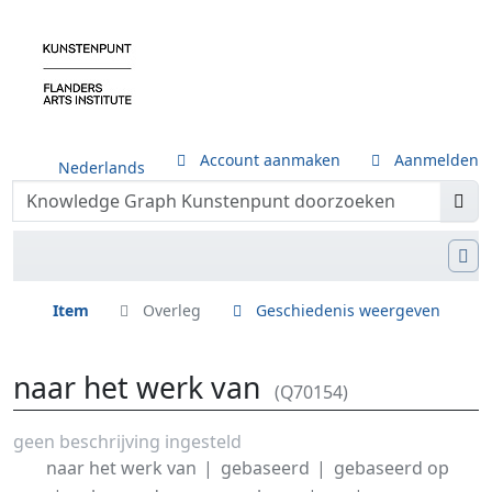
Account aanmaken
Aanmelden
Nederlands
Item
Overleg
Geschiedenis weergeven
naar het werk van
(Q70154)
Ga naar:
navigatie
,
zoeken
geen beschrijving ingesteld
naar het werk van
gebaseerd
gebaseerd op