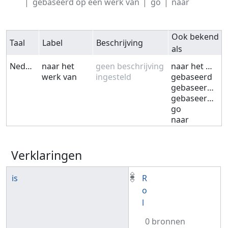
gebaseerd op een werk van
go
naar
Ook bekend
Taal
Label
Beschrijving
als
Nederlands
naar het
geen beschrijving
naar het werk van
werk van
ingesteld
gebaseerd
gebaseerd op
gebaseerd op een werk van
go
naar
Verklaringen
is
R
o
l
0 bronnen