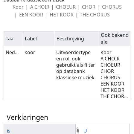
Koor
A CHOIR
CHOEUR
CHOR
CHORUS
EEN KOOR
HET KOOR
THE CHORUS
Ook bekend
Taal
Label
Beschrijving
als
Nederlands
koor
Uitvoerdertype
Koor
en rol, ook
A CHOIR
gebruikt als filter
CHOEUR
op databank
CHOR
klassieke muziek
CHORUS
EEN KOOR
HET KOOR
THE CHORUS
Verklaringen
is
U