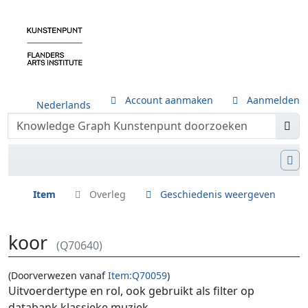
Account aanmaken
Aanmelden
Nederlands
Item
Overleg
Geschiedenis weergeven
koor
(Q70640)
(Doorverwezen vanaf
Item:Q70059
)
Ga naar:
navigatie
,
zoeken
Uitvoerdertype en rol, ook gebruikt als filter op
databank klassieke muziek