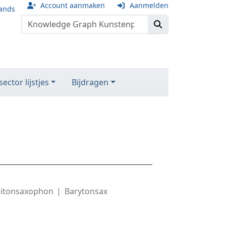
Account aanmaken
Aanmelden
ands
ector lijstjes
Bijdragen
ritonsaxophon
Barytonsax