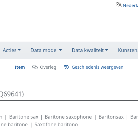
Nederl
Acties
Data model
Data kwaliteit
Kunstens
Item
Overleg
Geschiedenis weergeven
(Q69641)
n
Baritone sax
Baritone saxophone
Baritonsax
Ba
ne baritone
Saxofone baritono