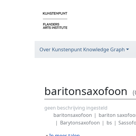
Over Kunstenpunt Knowledge Graph
baritonsaxofoon
Ga naar:
navigatie
,
zoeken
geen beschrijving ingesteld
baritonsaxofoon
bariton saxofoo
Barytonsaxofoon
bs
Sassofo
In meer talen