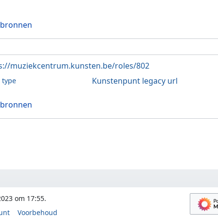
 bronnen
s://muziekcentrum.kunsten.be/roles/802
Kunstenpunt legacy url
l type
 bronnen
2023 om 17:55.
unt
Voorbehoud