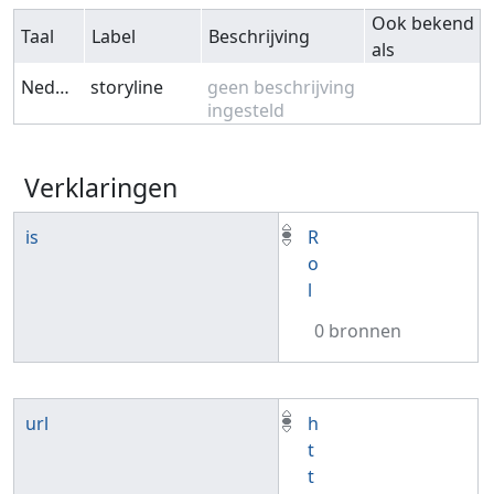
Ook bekend
Taal
Label
Beschrijving
als
Nederlands
storyline
geen beschrijving
ingesteld
Verklaringen
is
R
o
l
0 bronnen
url
h
t
t