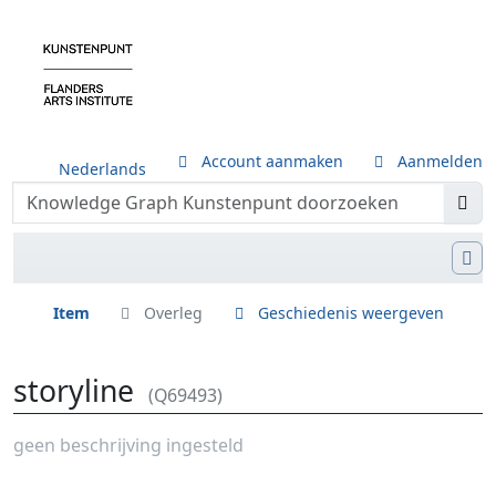
Account aanmaken
Aanmelden
Nederlands
Item
Overleg
Geschiedenis weergeven
storyline
(Q69493)
Ga naar:
navigatie
,
zoeken
geen beschrijving ingesteld