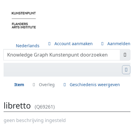
Account aanmaken
Aanmelden
Nederlands
Item
Overleg
Geschiedenis weergeven
libretto
(Q69261)
Ga naar:
navigatie
,
zoeken
geen beschrijving ingesteld