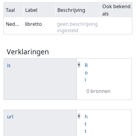
Ook bekend
Taal
Label
Beschrijving
als
Nederlands
libretto
geen beschrijving
ingesteld
Verklaringen
is
R
o
l
0 bronnen
url
h
t
t