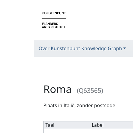
Over Kunstenpunt Knowledge Graph
Roma
(Q63565)
Ga naar:
navigatie
,
zoeken
Plaats in Italië, zonder postcode
Taal
Label