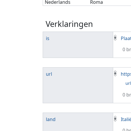
Nederlands
Roma
Verklaringen
is
Plaa
0 b
url
http
ur
0 b
land
Itali
0 b