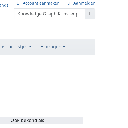
Account aanmaken
Aanmelden
ands
ector lijstjes
Bijdragen
Ook bekend als