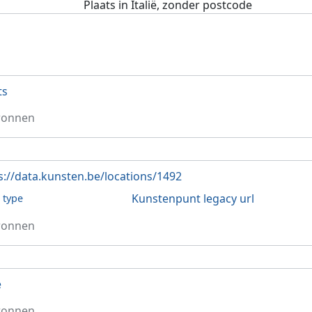
Plaats in Italië, zonder postcode
ts
ronnen
s://data.kunsten.be/locations/1492
Kunstenpunt legacy url
l type
ronnen
ë
ronnen