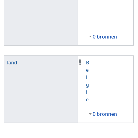
0 bronnen
land
B
e
l
g
i
ë
0 bronnen