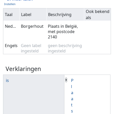
Instellen
Ook bekend
Taal
Label
Beschrijving
als
Nederlands
Borgerhout
Plaats in België,
met postcode
2140
Engels
Geen label
geen beschrijving
ingesteld
ingesteld
Verklaringen
is
P
l
a
a
t
s