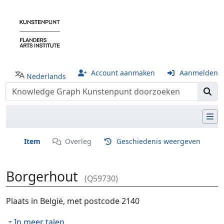
Account aanmaken
Aanmelden
Nederlands
Item
Overleg
Geschiedenis weergeven
Borgerhout
(Q59730)
Ga naar:
navigatie
,
zoeken
Plaats in België, met postcode 2140
In meer talen