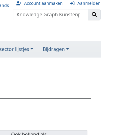
Account aanmaken
Aanmelden
ands
ector lijstjes
Bijdragen
Ook bekend als