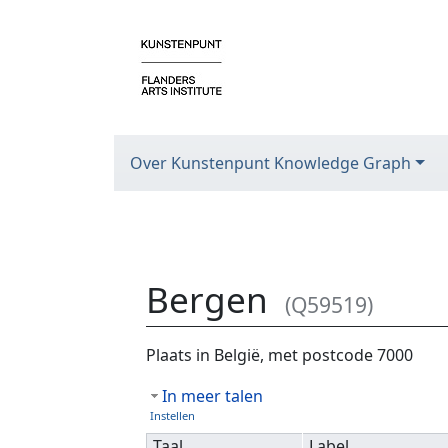
Over Kunstenpunt Knowledge Graph
Bergen
(Q59519)
Ga naar:
navigatie
,
zoeken
Plaats in België, met postcode 7000
In meer talen
Instellen
Taal
Label