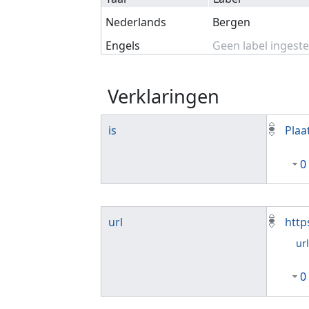
Nederlands
Bergen
Engels
Geen label ingeste
Verklaringen
is
Plaa
0
url
http
ur
0