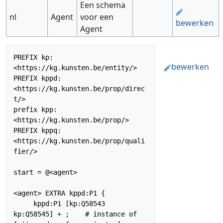
Een schema
nl
Agent
voor een
bewerken
Agent
PREFIX kp:
bewerken
<https://kg.kunsten.be/entity/>

PREFIX kppd:
<https://kg.kunsten.be/prop/direc
t/>

prefix kpp: 
<https://kg.kunsten.be/prop/>

PREFIX kppq: 
<https://kg.kunsten.be/prop/quali
fier/>

start = @<agent>

<agent> EXTRA kppd:P1 {

     kppd:P1 [kp:Q58543 
kp:Q58545] + ;    # instance of 