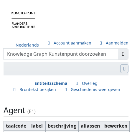
Account aanmaken
Aanmelden
Nederlands
Entiteitsschema
Overleg
Brontekst bekijken
Geschiedenis weergeven
Agent
(E1)
Ga naar:
navigatie
,
zoeken
taalcode
label
beschrijving
aliassen
bewerken