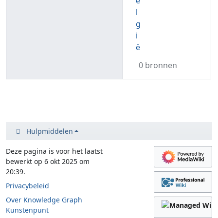
e
l
g
i
ë
0 bronnen
Hulpmiddelen
Deze pagina is voor het laatst
bewerkt op 6 okt 2025 om
20:39.
Privacybeleid
Over Knowledge Graph
Kunstenpunt