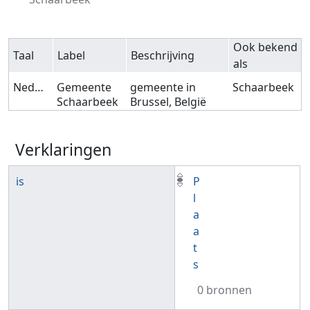
Ook bekend
Taal
Label
Beschrijving
als
Nederlands
Gemeente
gemeente in
Schaarbeek
Schaarbeek
Brussel, België
Verklaringen
is
P
l
a
a
t
s
0 bronnen