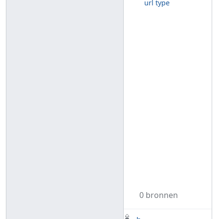
url type
0 bronnen