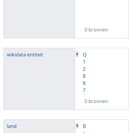
0 bronnen
wikidata entiteit
Q
1
2
8
8
7
0 bronnen
land
B