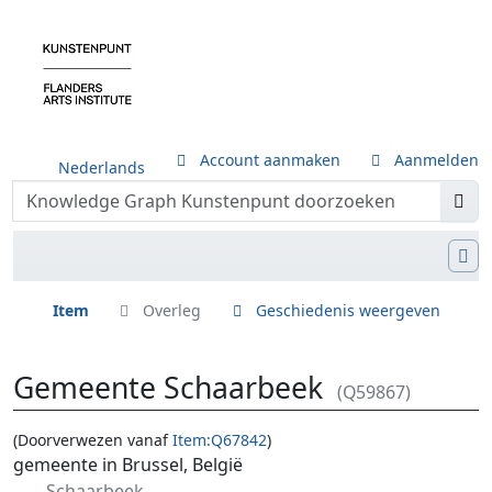
Account aanmaken
Aanmelden
Nederlands
Item
Overleg
Geschiedenis weergeven
Gemeente Schaarbeek
(Q59867)
(Doorverwezen vanaf
Item:Q67842
)
Ga naar:
navigatie
,
zoeken
gemeente in Brussel, België
Schaarbeek