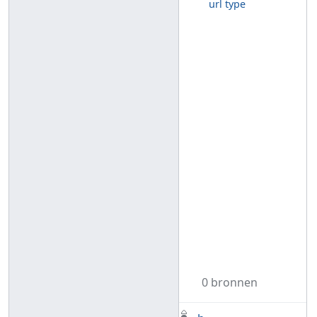
url type
0 bronnen