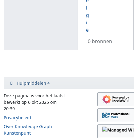
e
l
g
i
ë
0 bronnen
Hulpmiddelen
Deze pagina is voor het laatst
bewerkt op 6 okt 2025 om
20:39.
Privacybeleid
Over Knowledge Graph
Kunstenpunt