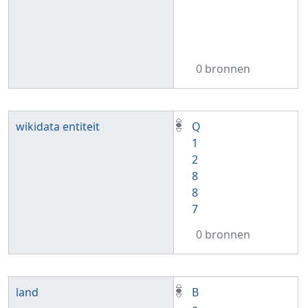
0 bronnen
wikidata entiteit
Q
1
2
8
8
7
0 bronnen
land
B