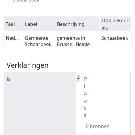
Ook bekend
Taal
Label
Beschrijving
als
Nederlands
Gemeente
gemeente in
Schaarbeek
Schaarbeek
Brussel, België
Verklaringen
is
P
l
a
a
t
s
0 bronnen