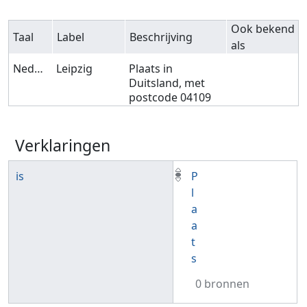
Ook bekend
Taal
Label
Beschrijving
als
Nederlands
Leipzig
Plaats in
Duitsland, met
postcode 04109
Verklaringen
is
P
l
a
a
t
s
0 bronnen