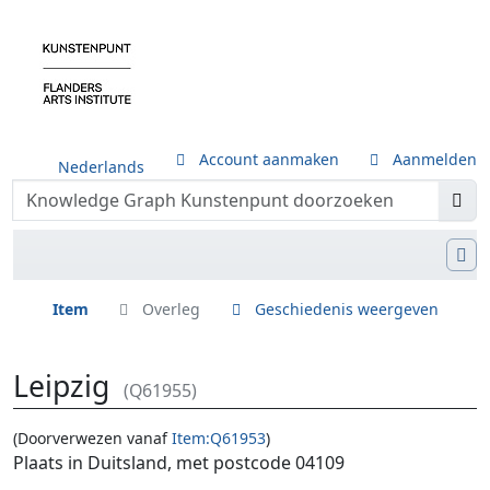
Account aanmaken
Aanmelden
Nederlands
Item
Overleg
Geschiedenis weergeven
Leipzig
(Q61955)
(Doorverwezen vanaf
Item:Q61953
)
Ga naar:
navigatie
,
zoeken
Plaats in Duitsland, met postcode 04109