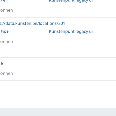
Kunstenpunt legacy url
ronnen
s://data.kunsten.be/locations/201
Kunstenpunt legacy url
l type
ronnen
ië
ronnen