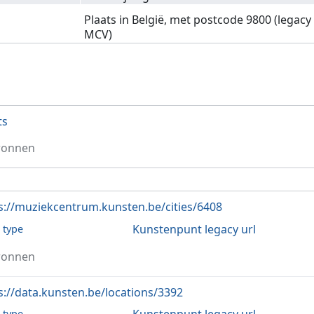
Plaats in België, met postcode 9800 (legacy
MCV)
ts
ronnen
s://muziekcentrum.kunsten.be/cities/6408
Kunstenpunt legacy url
l type
ronnen
s://data.kunsten.be/locations/3392
l type