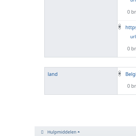
0 b
http
ur
0 b
land
Belg
0 b
Hulpmiddelen