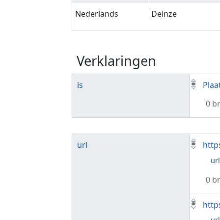
Nederlands
Deinze
Verklaringen
is
Plaa
0 b
url
http
ur
0 b
http
ur