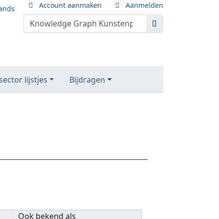
Account aanmaken
Aanmelden
ands
ector lijstjes
Bijdragen
Ook bekend als