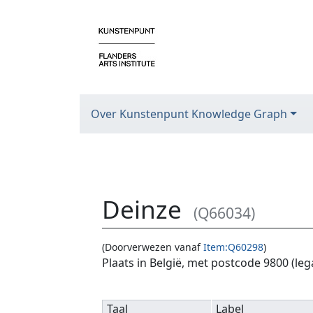
Over Kunstenpunt Knowledge Graph
Deinze
(Q66034)
(Doorverwezen vanaf
Item:Q60298
)
Ga naar:
navigatie
,
zoeken
Plaats in België, met postcode 9800 (le
Taal
Label