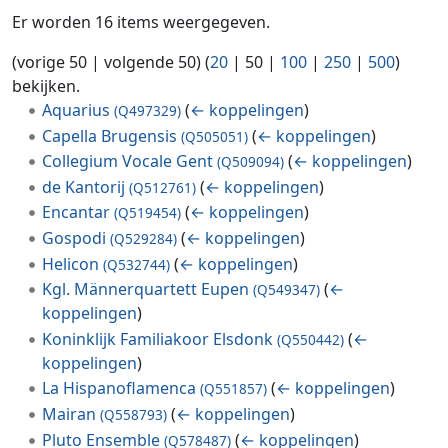
Er worden 16 items weergegeven.
(
vorige 50
|
volgende 50
) (
20
|
50
|
100
|
250
|
500
)
bekijken.
Aquarius
(
← koppelingen
)
(Q497329)
Capella Brugensis
(
← koppelingen
)
(Q505051)
Collegium Vocale Gent
(
← koppelingen
)
(Q509094)
de Kantorij
(
← koppelingen
)
(Q512761)
Encantar
(
← koppelingen
)
(Q519454)
Gospodi
(
← koppelingen
)
(Q529284)
Helicon
(
← koppelingen
)
(Q532744)
Kgl. Männerquartett Eupen
(
←
(Q549347)
koppelingen
)
Koninklijk Familiakoor Elsdonk
(
←
(Q550442)
koppelingen
)
La Hispanoflamenca
(
← koppelingen
)
(Q551857)
Mairan
(
← koppelingen
)
(Q558793)
Pluto Ensemble
(
← koppelingen
)
(Q578487)