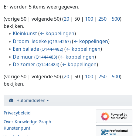
Er worden 5 items weergegeven.
(
vorige 50
|
volgende 50
) (
20
|
50
|
100
|
250
|
500
)
bekijken.
Kleinkunst
(
← koppelingen
)
Droom liedeke
(
← koppelingen
)
(Q1354267)
Een ballade
(
← koppelingen
)
(Q1444482)
De muur
(
← koppelingen
)
(Q1444483)
De zomer
(
← koppelingen
)
(Q1444484)
(
vorige 50
|
volgende 50
) (
20
|
50
|
100
|
250
|
500
)
bekijken.
Hulpmiddelen
Privacybeleid
Over Knowledge Graph
Kunstenpunt