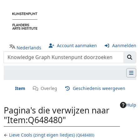
Account aanmaken
Aanmelden
Nederlands
Item
Overleg
Geschiedenis weergeven
Hulp
Pagina's die verwijzen naar
"Item:Q648480"
←
Lieve Cools (zingt eigen liedjes)
(Q648480)