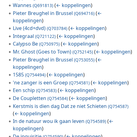
Wannes
(
← koppelingen
)
(Q691813)
Pieter Breughel in Brussel
(
←
(Q694716)
koppelingen
)
Live (4cd+dvd)
(
← koppelingen
)
(Q703784)
Integraal
(
← koppelingen
)
(Q721122)
Calypso Be
(
← koppelingen
)
(Q750975)
Mr. Ghost (Goes to Town)
(
← koppelingen
)
(Q752145)
Pieter Breughel in Brussel
(
←
(Q753055)
koppelingen
)
1585
(
← koppelingen
)
(Q754494)
'ne zanger is een Groep
(
← koppelingen
)
(Q754581)
Een schip
(
← koppelingen
)
(Q754583)
De Coupletten
(
← koppelingen
)
(Q754584)
Kerstmis is dien dag Dat ze niet Schieten
(Q754587)
(
← koppelingen
)
In de natuur wou ik gaan leven
(
←
(Q754589)
koppelingen
)
De inquisitie
(
← koppelingen
)
(Q754590)