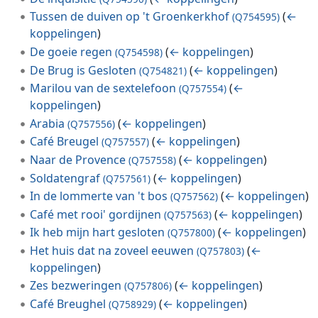
Tussen de duiven op 't Groenkerkhof
(
←
(Q754595)
koppelingen
)
De goeie regen
(
← koppelingen
)
(Q754598)
De Brug is Gesloten
(
← koppelingen
)
(Q754821)
Marilou van de sextelefoon
(
←
(Q757554)
koppelingen
)
Arabia
(
← koppelingen
)
(Q757556)
Café Breugel
(
← koppelingen
)
(Q757557)
Naar de Provence
(
← koppelingen
)
(Q757558)
Soldatengraf
(
← koppelingen
)
(Q757561)
In de lommerte van 't bos
(
← koppelingen
)
(Q757562)
Café met rooi' gordijnen
(
← koppelingen
)
(Q757563)
Ik heb mijn hart gesloten
(
← koppelingen
)
(Q757800)
Het huis dat na zoveel eeuwen
(
←
(Q757803)
koppelingen
)
Zes bezweringen
(
← koppelingen
)
(Q757806)
Café Breughel
(
← koppelingen
)
(Q758929)