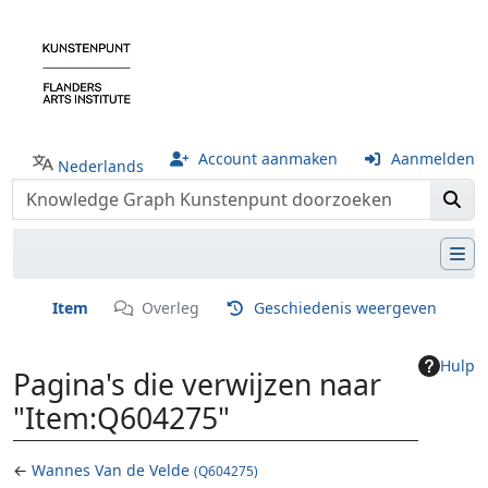
Account aanmaken
Aanmelden
Nederlands
Item
Overleg
Geschiedenis weergeven
Hulp
Pagina's die verwijzen naar
"Item:Q604275"
←
Wannes Van de Velde
(Q604275)