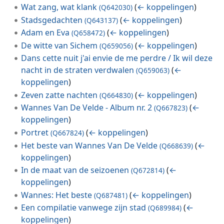
Wat zang, wat klank
(
← koppelingen
)
(Q642030)
Stadsgedachten
(
← koppelingen
)
(Q643137)
Adam en Eva
(
← koppelingen
)
(Q658472)
De witte van Sichem
(
← koppelingen
)
(Q659056)
Dans cette nuit j'ai envie de me perdre / Ik wil deze
nacht in de straten verdwalen
(
←
(Q659063)
koppelingen
)
Zeven zatte nachten
(
← koppelingen
)
(Q664830)
Wannes Van De Velde - Album nr. 2
(
←
(Q667823)
koppelingen
)
Portret
(
← koppelingen
)
(Q667824)
Het beste van Wannes Van De Velde
(
←
(Q668639)
koppelingen
)
In de maat van de seizoenen
(
←
(Q672814)
koppelingen
)
Wannes: Het beste
(
← koppelingen
)
(Q687481)
Een compilatie vanwege zijn stad
(
←
(Q689984)
koppelingen
)