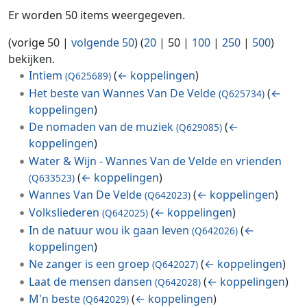
Er worden 50 items weergegeven.
(
vorige 50
|
volgende 50
) (
20
|
50
|
100
|
250
|
500
)
bekijken.
Intiem
(
← koppelingen
)
(Q625689)
Het beste van Wannes Van De Velde
(
←
(Q625734)
koppelingen
)
De nomaden van de muziek
(
←
(Q629085)
koppelingen
)
Water & Wijn - Wannes Van de Velde en vrienden
(
← koppelingen
)
(Q633523)
Wannes Van De Velde
(
← koppelingen
)
(Q642023)
Volksliederen
(
← koppelingen
)
(Q642025)
In de natuur wou ik gaan leven
(
←
(Q642026)
koppelingen
)
Ne zanger is een groep
(
← koppelingen
)
(Q642027)
Laat de mensen dansen
(
← koppelingen
)
(Q642028)
M'n beste
(
← koppelingen
)
(Q642029)