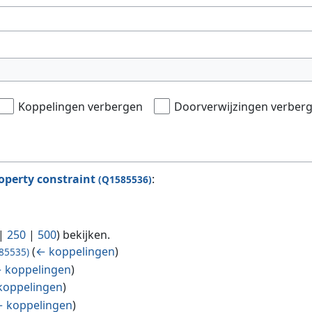
Koppelingen verbergen
Doorverwijzingen verber
operty constraint
:
(Q1585536)
|
250
|
500
) bekijken.
(
← koppelingen
)
85535)
 koppelingen
)
koppelingen
)
 koppelingen
)