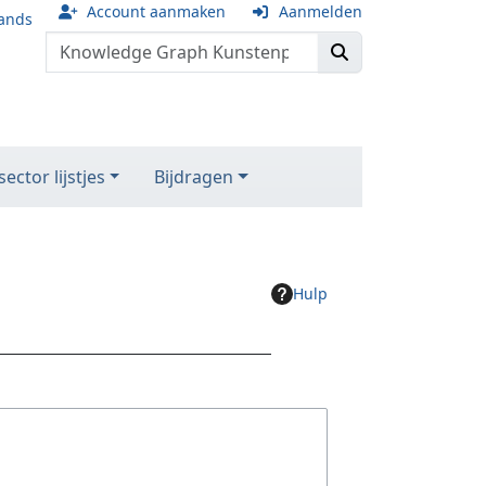
Account aanmaken
Aanmelden
ands
ector lijstjes
Bijdragen
Hulp