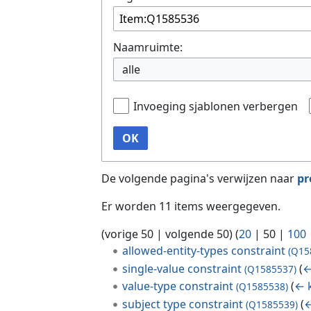
Naamruimte:
alle
Invoeging sjablonen verbergen
OK
De volgende pagina's verwijzen naar
pr
Er worden 11 items weergegeven.
(
vorige 50
|
volgende 50
) (
20
|
50
|
100
allowed-entity-types constraint
(Q15
single-value constraint
(
←
(Q1585537)
value-type constraint
(
← 
(Q1585538)
subject type constraint
(
←
(Q1585539)