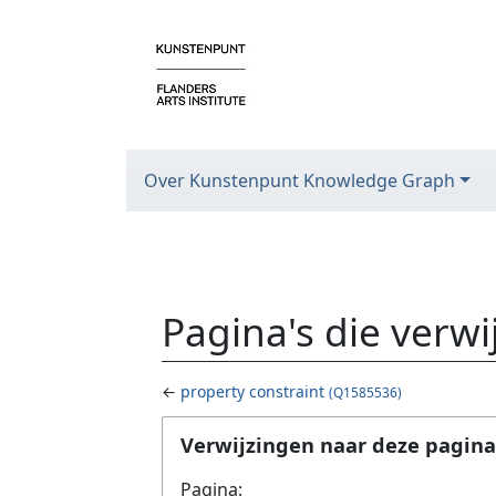
Over Kunstenpunt Knowledge Graph
Pagina's die verw
←
property constraint
(Q1585536)
Ga naar:
navigatie
,
zoeken
Verwijzingen naar deze pagina
Pagina: