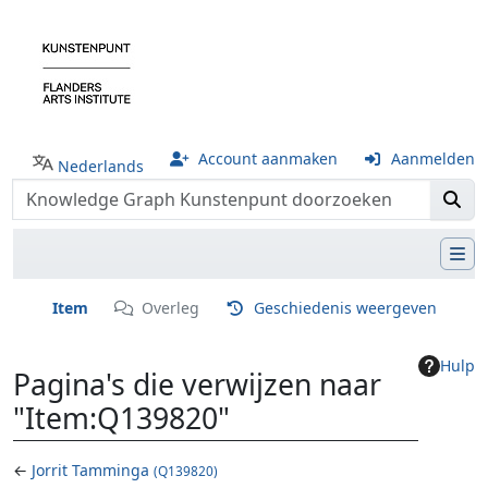
Account aanmaken
Aanmelden
Nederlands
Item
Overleg
Geschiedenis weergeven
Hulp
Pagina's die verwijzen naar
"Item:Q139820"
←
Jorrit Tamminga
(Q139820)