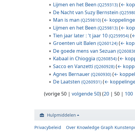
Lijmen en het Been
(
← kop
(Q259313)
De Nacht van Suzy Bernstein
(Q2598
Man is man
(
← koppeling
(Q259810)
Lijmen en het Been
(
← kop
(Q259813)
Tien jaar later : 't jaar 10
(
←
(Q259954)
Groenten uit Balen
(
← kop
(Q260124)
De goede mens van Sezuan
(Q26083
Kabaal in Chioggia
(
← kop
(Q260854)
Sacco en Vanzetti
(
← kopp
(Q260928)
Agnes Bernauer
(
← koppe
(Q260930)
De Laatsten
(
← koppeling
(Q260931)
(
vorige 50
|
volgende 50
) (
20
|
50
|
100
Hulpmiddelen
Privacybeleid
Over Knowledge Graph Kunstenp