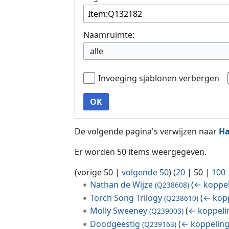
Naamruimte:
alle
Invoeging sjablonen verbergen
OK
De volgende pagina's verwijzen naar
Ha
Er worden 50 items weergegeven.
(
vorige 50
|
volgende 50
) (
20
|
50
|
100
Nathan de Wijze
(
← koppe
(Q238608)
Torch Song Trilogy
(
← kop
(Q238610)
Molly Sweeney
(
← koppeli
(Q239003)
Doodgeestig
(
← koppelin
(Q239163)