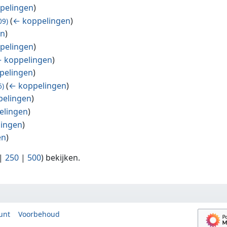
pelingen
)
(
← koppelingen
)
09)
en
)
pelingen
)
 koppelingen
)
pelingen
)
(
← koppelingen
)
6)
pelingen
)
elingen
)
lingen
)
en
)
|
250
|
500
) bekijken.
unt
Voorbehoud