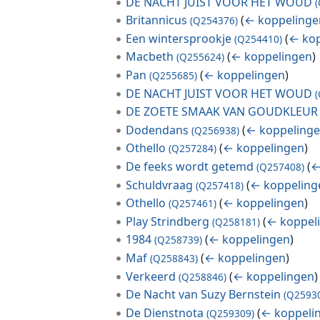
DE NACHT JUIST VOOR HET WOUD
Britannicus
(
← koppelinge
(Q254376)
Een wintersprookje
(
← kop
(Q254410)
Macbeth
(
← koppelingen
)
(Q255624)
Pan
(
← koppelingen
)
(Q255685)
DE NACHT JUIST VOOR HET WOUD
DE ZOETE SMAAK VAN GOUDKLEUR
Dodendans
(
← koppeling
(Q256938)
Othello
(
← koppelingen
)
(Q257284)
De feeks wordt getemd
(
←
(Q257408)
Schuldvraag
(
← koppeling
(Q257418)
Othello
(
← koppelingen
)
(Q257461)
Play Strindberg
(
← koppel
(Q258181)
1984
(
← koppelingen
)
(Q258739)
Maf
(
← koppelingen
)
(Q258843)
Verkeerd
(
← koppelingen
)
(Q258846)
De Nacht van Suzy Bernstein
(Q2593
De Dienstnota
(
← koppeli
(Q259309)