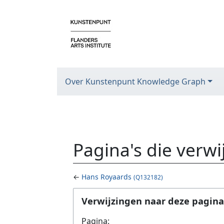
Over Kunstenpunt Knowledge Graph
Pagina's die verw
←
Hans Royaards
(Q132182)
Ga naar:
navigatie
,
zoeken
Verwijzingen naar deze pagina
Pagina: