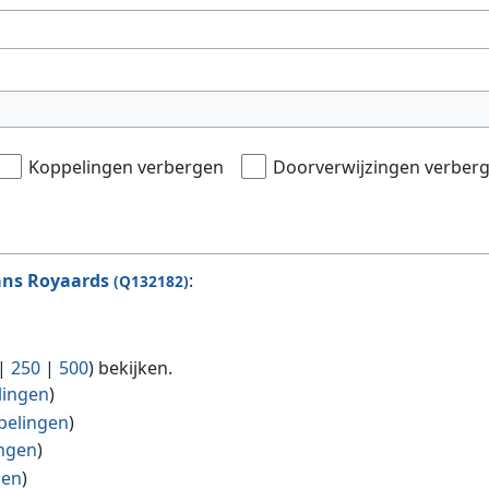
Koppelingen verbergen
Doorverwijzingen verber
ns Royaards
:
(Q132182)
|
250
|
500
) bekijken.
lingen
)
pelingen
)
ngen
)
gen
)