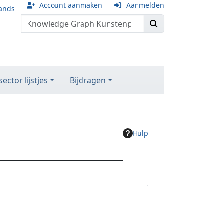
Account aanmaken
Aanmelden
ands
ector lijstjes
Bijdragen
Hulp