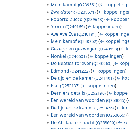
Mein kampf
(
← koppeling
(Q239561)
Zwak/sterk
(
← koppelinge
(Q239571)
Roberto Zucco
(
← koppeli
(Q239648)
Storm
(
← koppelingen
)
(Q240169)
Ave Ave Eva
(
← koppeling
(Q240181)
Mein kampf
(
← koppeling
(Q240252)
Gezegd en gezwegen
(
← k
(Q240598)
Nonkel
(
← koppelingen
)
(Q240601)
De Beatles forever
(
← kop
(Q240963)
Edmond
(
← koppelingen
)
(Q241222)
De tijd en de kamer
(
← kop
(Q241401)
Piaf
(
← koppelingen
)
(Q252137)
Derniers details
(
← koppel
(Q252190)
Een wereld van woorden
(
(Q253045)
De tijd en de kamer
(
← kop
(Q253476)
Een wereld van woorden
(
(Q253666)
De Afrikaanse nacht
(
← ko
(Q253690)