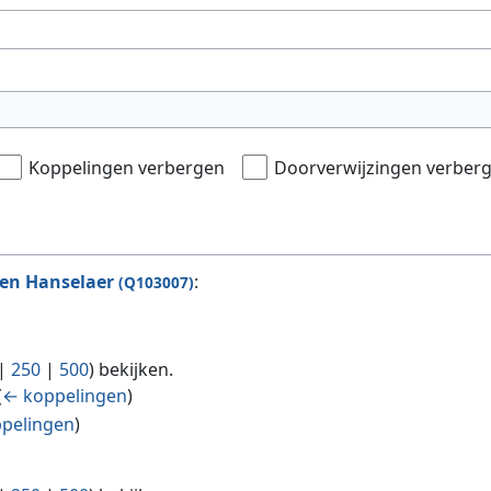
Koppelingen verbergen
Doorverwijzingen verber
ien Hanselaer
:
(Q103007)
|
250
|
500
) bekijken.
(
← koppelingen
)
pelingen
)