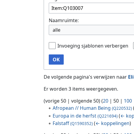
Naamruimte:
alle
Invoeging sjablonen verbergen
OK
De volgende pagina's verwijzen naar
El
Er worden 3 items weergegeven.
(
vorige 50
|
volgende 50
) (
20
|
50
|
100
Afropean // Human Being
(Q220532)
Europa in de herfst
(
← kop
(Q221694)
Falstaff
(
← koppelingen
)
(Q1590352)