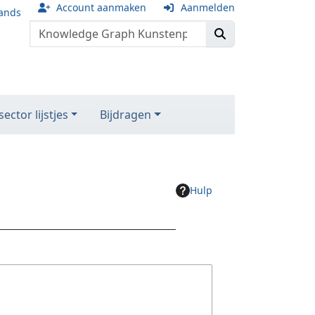
Account aanmaken
Aanmelden
ands
ector lijstjes
Bijdragen
Hulp