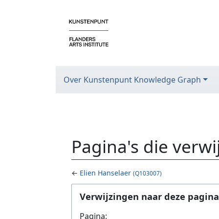
Over Kunstenpunt Knowledge Graph
Pagina's die verw
←
Elien Hanselaer
(Q103007)
Ga naar:
navigatie
,
zoeken
Verwijzingen naar deze pagina
Pagina: