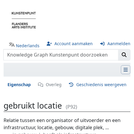
Account aanmaken
Aanmelden
Nederlands
Eigenschap
Overleg
Geschiedenis weergeven
gebruikt locatie
(P92)
Ga naar:
navigatie
,
zoeken
Relatie tussen een organisator of uitvoerder en een
infrastructuur, locatie, gebouw, digitale plek, ...