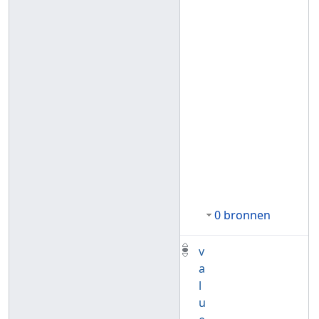
0 bronnen
v
a
l
u