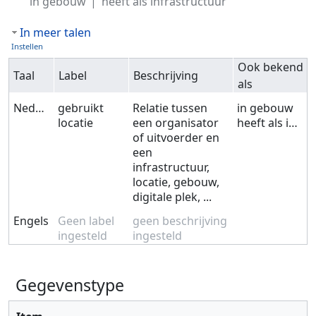
in gebouw
heeft als infrastructuur
In meer talen
Instellen
Ook bekend
Taal
Label
Beschrijving
als
Nederlands
gebruikt
Relatie tussen
in gebouw
locatie
een organisator
heeft als infrastructuur
of uitvoerder en
een
infrastructuur,
locatie, gebouw,
digitale plek, ...
Engels
Geen label
geen beschrijving
ingesteld
ingesteld
Gegevenstype