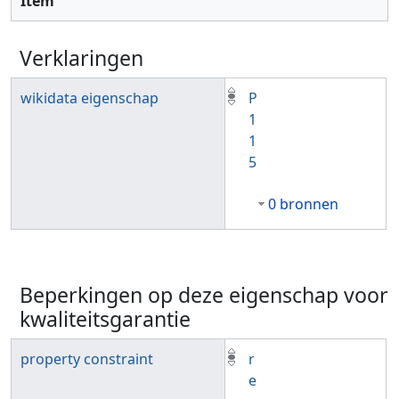
Item
Verklaringen
wikidata eigenschap
P
1
1
5
0 bronnen
Beperkingen op deze eigenschap voor
kwaliteitsgarantie
property constraint
r
e