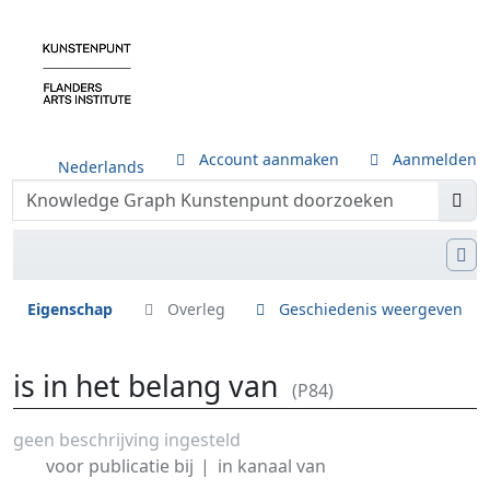
Account aanmaken
Aanmelden
Nederlands
Eigenschap
Overleg
Geschiedenis weergeven
is in het belang van
(P84)
Ga naar:
navigatie
,
zoeken
geen beschrijving ingesteld
voor publicatie bij
in kanaal van