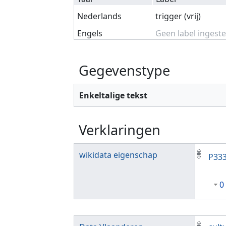
Nederlands
trigger (vrij)
Engels
Geen label ingeste
Gegevenstype
Enkeltalige tekst
Verklaringen
wikidata eigenschap
P33
0