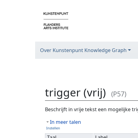
Over Kunstenpunt Knowledge Graph
trigger (vrij)
(P57)
Ga naar:
navigatie
,
zoeken
Beschrijft in vrije tekst een mogelijke tr
In meer talen
Instellen
Taal
Label