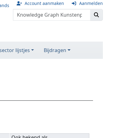
Account aanmaken
Aanmelden
ands
ector lijstjes
Bijdragen
Ook bekend als