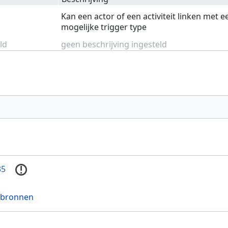
Kan een actor of een activiteit linken met e
mogelijke trigger type
ld
geen beschrijving ingesteld
35
 bronnen