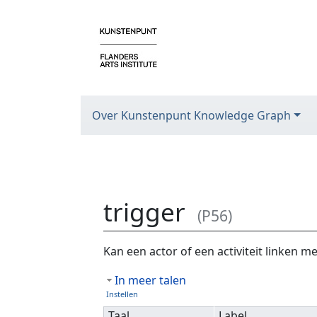
Over Kunstenpunt Knowledge Graph
trigger
(P56)
Ga naar:
navigatie
,
zoeken
Kan een actor of een activiteit linken m
In meer talen
Instellen
Taal
Label