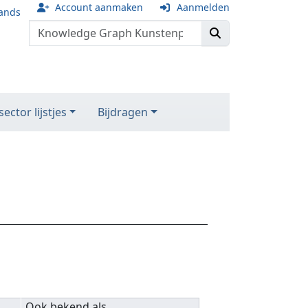
Account aanmaken
Aanmelden
ands
ector lijstjes
Bijdragen
Ook bekend als