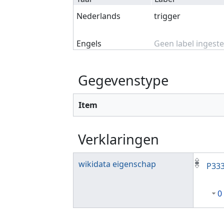
Nederlands
trigger
Engels
Geen label ingeste
Gegevenstype
Item
Verklaringen
wikidata eigenschap
P33
0