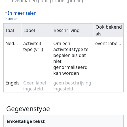
event label (publiq)|label (publiq)
In meer talen
Instellen
Ook bekend
Taal
Label
Beschrijving
als
Nederlands
activiteit
Om een
event label (publiq)|label (publiq)
type (vrij)
activiteitstype te
bepalen als dat
niet
genormaliseerd
kan worden
Engels
Geen label
geen beschrijving
ingesteld
ingesteld
Gegevenstype
Enkeltalige tekst