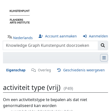
Account aanmaken
Aanmelden
Nederlands
Eigenschap
Overleg
Geschiedenis weergeven
activiteit type (vrij)
(P49)
Ga naar:
navigatie
,
zoeken
Om een activiteitstype te bepalen als dat niet
genormaliseerd kan worden