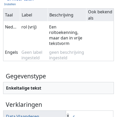
Instellen
Ook bekend
Taal
Label
Beschrijving
als
Nederlands
rol (vrij)
Een
roltoekenning,
maar dan in vrije
tekstvorm
Engels
Geen label
geen beschrijving
ingesteld
ingesteld
Gegevenstype
Enkeltalige tekst
Verklaringen
Data Vlaanderen
c