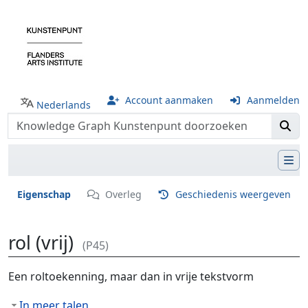
Account aanmaken
Aanmelden
Nederlands
Eigenschap
Overleg
Geschiedenis weergeven
rol (vrij)
(P45)
Ga naar:
navigatie
,
zoeken
Een roltoekenning, maar dan in vrije tekstvorm
In meer talen