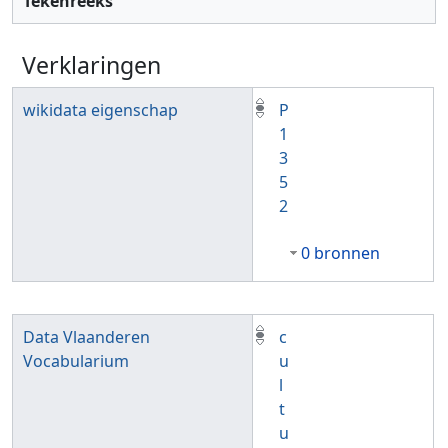
Tekenreeks
Verklaringen
wikidata eigenschap
P
1
3
5
2
0 bronnen
Data Vlaanderen
c
Vocabularium
u
l
t
u