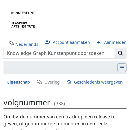
Account aanmaken
Aanmelden
Nederlands
Eigenschap
Overleg
Geschiedenis weergeven
volgnummer
(P38)
Ga naar:
navigatie
,
zoeken
Om bv. de nummer van een track op een release te
geven, of genummerde momenten in een reeks