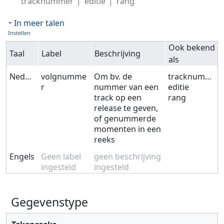
tracknummer
editie
rang
In meer talen
Instellen
Ook bekend
Taal
Label
Beschrijving
als
Nederlands
volgnumme
Om bv. de
tracknummer
r
nummer van een
editie
track op een
rang
release te geven,
of genummerde
momenten in een
reeks
Engels
Geen label
geen beschrijving
ingesteld
ingesteld
Gegevenstype