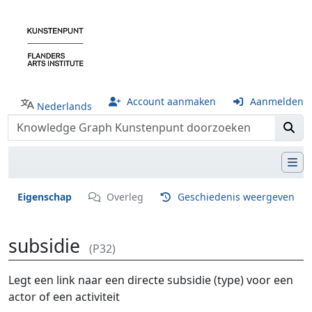
Account aanmaken
Aanmelden
Nederlands
Eigenschap
Overleg
Geschiedenis weergeven
subsidie
(P32)
Ga naar:
navigatie
,
zoeken
Legt een link naar een directe subsidie (type) voor een
actor of een activiteit