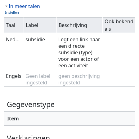
In meer talen
Instellen
Ook bekend
Taal
Label
Beschrijving
als
Nederlands
subsidie
Legt een link naar
een directe
subsidie (type)
voor een actor of
een activiteit
Engels
Geen label
geen beschrijving
ingesteld
ingesteld
Gegevenstype
Item
Verklaringen