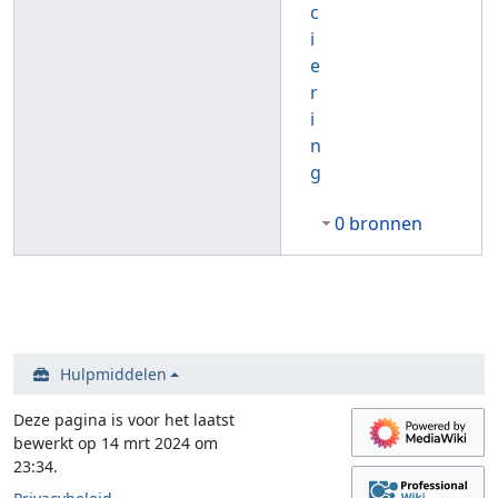
c
i
e
r
i
n
g
0 bronnen
Hulpmiddelen
Deze pagina is voor het laatst
bewerkt op 14 mrt 2024 om
23:34.