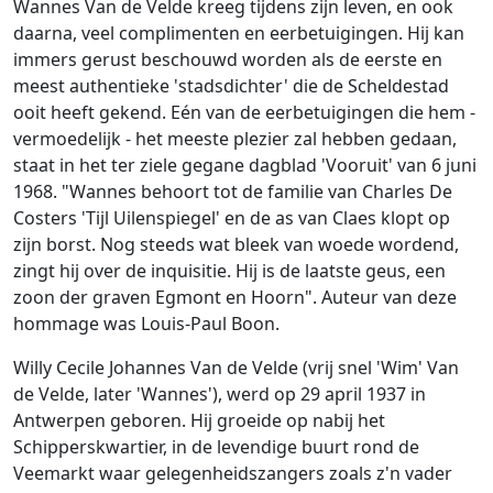
Ga naar:
navigatie
,
zoeken
Wannes Van de Velde kreeg tijdens zijn leven, en ook
daarna, veel complimenten en eerbetuigingen. Hij kan
immers gerust beschouwd worden als de eerste en
meest authentieke 'stadsdichter' die de Scheldestad
ooit heeft gekend. Eén van de eerbetuigingen die hem -
vermoedelijk - het meeste plezier zal hebben gedaan,
staat in het ter ziele gegane dagblad 'Vooruit' van 6 juni
1968. "Wannes behoort tot de familie van Charles De
Costers 'Tijl Uilenspiegel' en de as van Claes klopt op
zijn borst. Nog steeds wat bleek van woede wordend,
zingt hij over de inquisitie. Hij is de laatste geus, een
zoon der graven Egmont en Hoorn". Auteur van deze
hommage was Louis-Paul Boon.
Willy Cecile Johannes Van de Velde (vrij snel 'Wim' Van
de Velde, later 'Wannes'), werd op 29 april 1937 in
Antwerpen geboren. Hij groeide op nabij het
Schipperskwartier, in de levendige buurt rond de
Veemarkt waar gelegenheidszangers zoals z'n vader