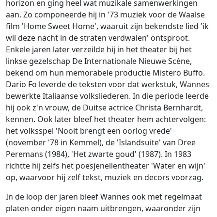
horizon en ging heel wat muzikale samenwerkingen
aan. Zo componeerde hij in '73 muziek voor de Waalse
film 'Home Sweet Home', waaruit zijn bekendste lied 'ik
wil deze nacht in de straten verdwalen' ontsproot.
Enkele jaren later verzeilde hij in het theater bij het
linkse gezelschap De Internationale Nieuwe Scène,
bekend om hun memorabele productie Mistero Buffo.
Dario Fo leverde de teksten voor dat werkstuk, Wannes
bewerkte Italiaanse volksliederen. In die periode leerde
hij ook z'n vrouw, de Duitse actrice Christa Bernhardt,
kennen. Ook later bleef het theater hem achtervolgen:
het volksspel 'Nooit brengt een oorlog vrede'
(november '78 in Kemmel), de 'Islandsuite' van Dree
Peremans (1984), 'Het zwarte goud' (1987). In 1983
richtte hij zelfs het poesjenellentheater 'Water en wijn'
op, waarvoor hij zelf tekst, muziek en decors voorzag.
In de loop der jaren bleef Wannes ook met regelmaat
platen onder eigen naam uitbrengen, waaronder zijn