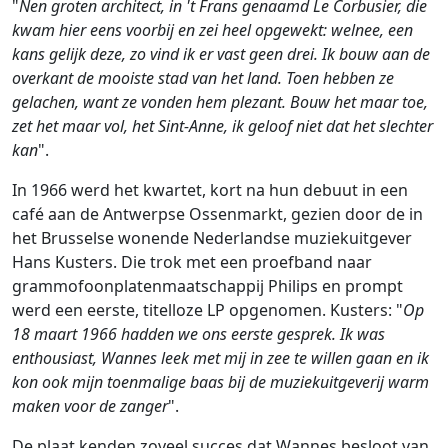
"
Nen groten architect, in 't Frans genaamd Le Corbusier, die
kwam hier eens voorbij en zei heel opgewekt: welnee, een
kans gelijk deze, zo vind ik er vast geen drei. Ik bouw aan de
overkant de mooiste stad van het land. Toen hebben ze
gelachen, want ze vonden hem plezant.
Bouw het maar toe,
zet het maar vol, het Sint-Anne, ik geloof niet dat het slechter
kan
".
In 1966 werd het kwartet, kort na hun debuut in een
café aan de Antwerpse Ossenmarkt, gezien door de in
het Brusselse wonende Nederlandse muziekuitgever
Hans Kusters. Die trok met een proefband naar
grammofoonplatenmaatschappij Philips en prompt
werd een eerste, titelloze LP opgenomen. Kusters: "
Op
18 maart 1966 hadden we ons eerste gesprek. Ik was
enthousiast, Wannes leek met mij in zee te willen gaan en ik
kon ook mijn toenmalige baas bij de muziekuitgeverij warm
maken voor de zanger
".
De plaat kenden zoveel succes dat Wannes besloot van